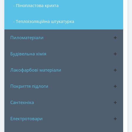
- Пінопластова крихта
- Теплоізоляційна штукатурка
Пиломатеріали
Будівельна хімія
Лакофарбові матеріали
Покриття підлоги
Сантехніка
Електротовари