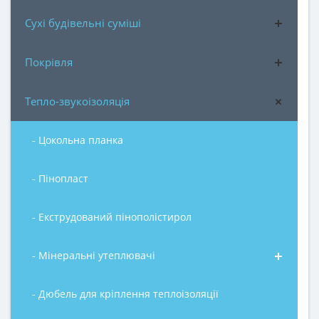
Сухі будівельні суміші
Покрівля
Тепло-звукоізоляція
- Цокольна планка
- Пінопласт
- Екструдований пінополістирол
- Мінеральні утеплювачі
- Дюбель для кріплення теплоізоляції