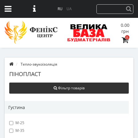
RU
UA
0.00
грн
0
Тепло-звукоізоляція
ПІНОПЛАСТ
Фільтр товарів
Густина
М-25
М-35