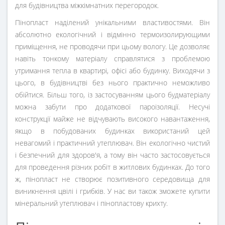
для будівництва міжкімнатних перегородок.
Пінопласт наділений унікальними властивостями. Він
абсолютно екологічний і відмінно термоизолирующими
приміщення, не проводячи при цьому вологу. Це дозволяє
навіть тонкому матеріалу справлятися з проблемою
утримання тепла в квартирі, офісі або будинку. Виходячи з
цього, в будівництві без нього практично неможливо
обійтися. Більш того, із застосуванням цього будматеріалу
можна забути про додаткової пароізоляції. Несучі
конструкції майже не відчувають високого навантаження,
якщо в побудованих будинках використаний цей
невагомий і практичний утеплювач. Він екологічно чистий
і безпечний для здоров'я, а тому він часто застосовується
для проведення різних робіт в житлових будинках. До того
ж, пінопласт не створює позитивного середовища для
виникнення цвілі і грибків. У нас ви також зможете купити
мінеральний утеплювач і пінопластову крихту.