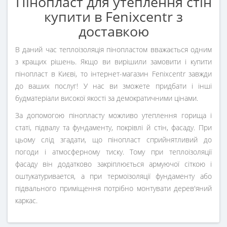
Пінопласт для утеплення стін
купити в Fenixcentr з
доставкою
В даний час теплоізоляція пінопластом вважається одним
з кращих рішень. Якщо ви вирішили замовити і купити
пінопласт в Києві, то інтернет-магазин Fenixcentr завжди
до ваших послуг! У нас ви зможете придбати і інші
будматеріали високої якості за демократичними цінами.
За допомогою пінопласту можливо утеплення горища і
статі, підвалу та фундаменту, покрівлі й стін, фасаду. При
цьому слід згадати, що пінопласт сприйнятливий до
погоди і атмосферному тиску. Тому при теплоізоляції
фасаду він додатково закріплюється армуючої сіткою і
оштукатуривается, а при термоізоляції фундаменту або
підвального приміщення потрібно монтувати дерев'яний
каркас.