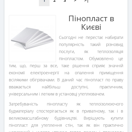
1
2
3
>
>|
Пінопласт в
Києві
Сьогодні не перестає набирати
популярність такий різновид
послуги, як теплоізоляція
пінопластом. Обумовлено це
тим, що, перш за все, таке рішення сприяє значній
економії електроенергії на опалення приміщення
всілякими обігрівачами. В даний час пінопласт по праву
вважається найбільш доступні, практичним,
універсальним і легким в установці утеплювачем.
Затребуваність пінопласту як теплоізолюючого
будматеріалу спостерігається як в приватному, так і в
великомасштабному будівництві. Вирішують купити
пінопласт для утеплення стін, так як він практично