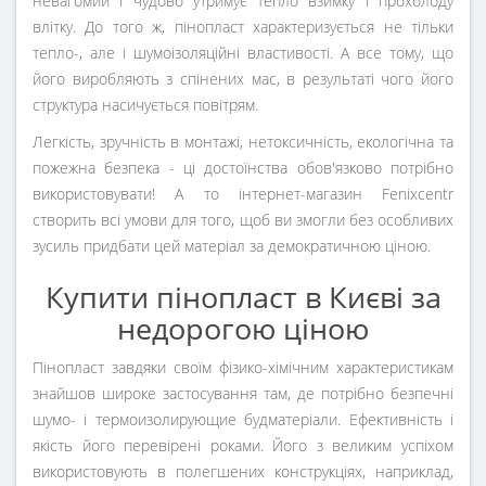
невагомий і чудово утримує тепло взимку і прохолоду
влітку. До того ж, пінопласт характеризується не тільки
тепло-, але і шумоізоляційні властивості. А все тому, що
його виробляють з спінених мас, в результаті чого його
структура насичується повітрям.
Легкість, зручність в монтажі, нетоксичність, екологічна та
пожежна безпека - ці достоїнства обов'язково потрібно
використовувати! А то інтернет-магазин Fenixcentr
створить всі умови для того, щоб ви змогли без особливих
зусиль придбати цей матеріал за демократичною ціною.
Купити пінопласт в Києві за
недорогою ціною
Пінопласт завдяки своїм фізико-хімічним характеристикам
знайшов широке застосування там, де потрібно безпечні
шумо- і термоизолирующие будматеріали. Ефективність і
якість його перевірені роками. Його з великим успіхом
використовують в полегшених конструкціях, наприклад,