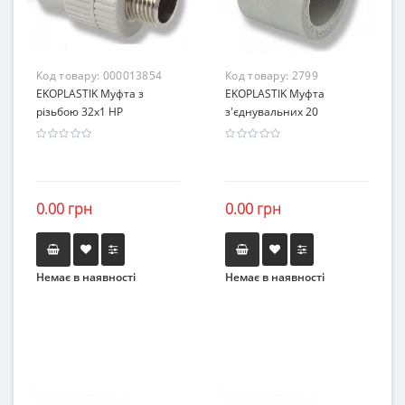
Код товару:
000013854
Код товару:
2799
EKOPLASTIK Муфта з
EKOPLASTIK Муфта
різьбою 32х1 НР
з'єднувальних 20
0.00 грн
0.00 грн
Немає в наявності
Немає в наявності