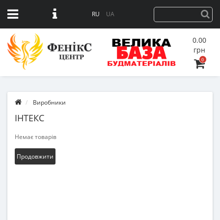
RU
UA
0.00
грн
0
Виробники
ІНТЕКС
Немає товарів
Продовжити