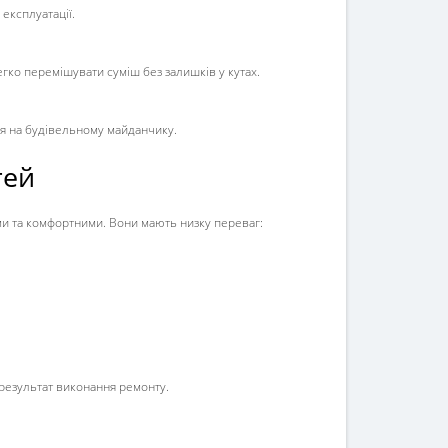
 експлуатації.
егко перемішувати суміш без залишків у кутах.
ня на будівельному майданчику.
тей
ми та комфортними. Вони мають низку переваг:
 результат виконання ремонту.