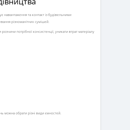
удівництва
ує навантаження та контакт із будівельними
ування різноманітних сумішей.
розчини потрібної консистенції, уникати втрат матеріалу
нь можна обрати різні види ємностей.