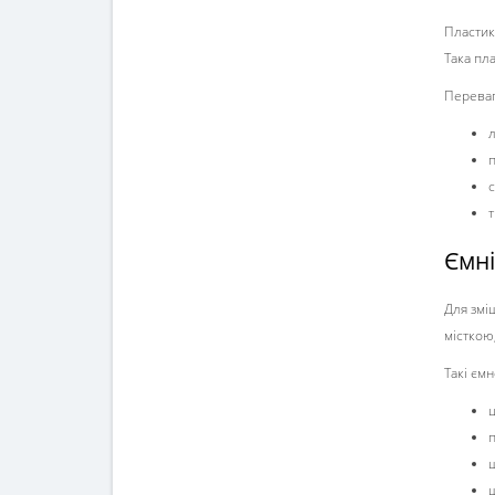
Пластик
Така пл
Переваг
л
с
т
Ємні
Для змі
місткою
Такі єм
ц