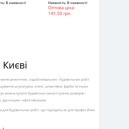
ть:
В наявності
Наявність:
В наявності
Оптова ціна:
ошик
В кошик
141.50 грн
 Києві
онання ремонтних, оздоблювальних і будівельних робіт.
шування штукатурки, клею, шпаклівки, фарби та інших
р» можна купити будівельні ємності різних розмірів і
 зручнішим і ефективнішим.
ара для будівельних робіт, що підходить як для професійних