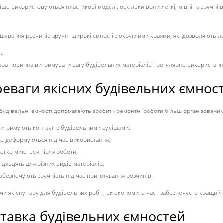
ше використовуються пластикові моделі, оскільки вони легкі, міцні та зручні в
ішування розчинів зручні широкі ємності з округлими краями, які дозволяють л
.
тара повинна витримувати вагу будівельних матеріалів і регулярне використан
еваги якісних будівельних ємнос
 будівельні ємності допомагають зробити ремонтні роботи більш організовани
витримують контакт із будівельними сумішами;
не деформуються під час використання;
егко миються після роботи;
ідходять для різних видів матеріалів;
абезпечують зручність під час приготування розчинів.
и якісну тару для будівельних робіт, ви економите час і забезпечуєте кращий
тавка будівельних ємностей