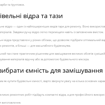
арби та ґрунтовок.
івельні відра та тази
ьне відро — один із найпоширеніших видів тари для ремонту. Воно використов
атеріалів. Завдяки ручці відро легко переміщати навіть із заповненим вмістом.
ьні відра представлені у різних об’ємах, що дозволяє підібрати оптимальний ва
х ремонтів, а більші — для масштабного будівництва.
ьний таз стане практичним рішенням для замішування великих обсягів сумішей
ування матеріалів вручну або за допомогою будівельного міксера.
вибрати ємність для замішування
им як купити будівельні ємності, варто звернути увагу на кілька основних хара
еликих ремонтних робіт підійдуть компактні відра, а для професійного використ
л виготовлення.