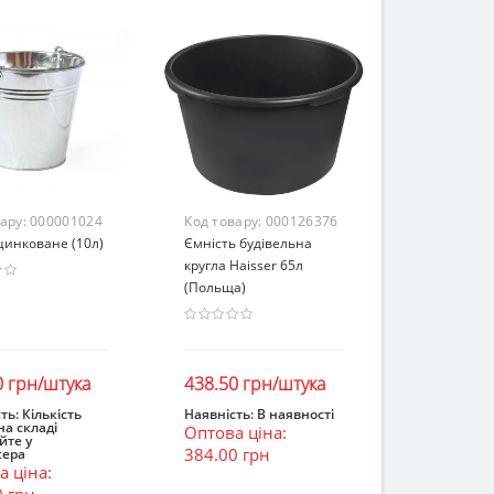
вару:
000001024
Код товару:
000126376
цинковане (10л)
Ємність будівельна
кругла Haisser 65л
(Польща)
0 грн/штука
438.50 грн/штука
ть:
Кількість
Наявність:
В наявності
на складі
Оптова ціна:
ошик
В кошик
йте у
384.00 грн
ера
 ціна:
0 грн