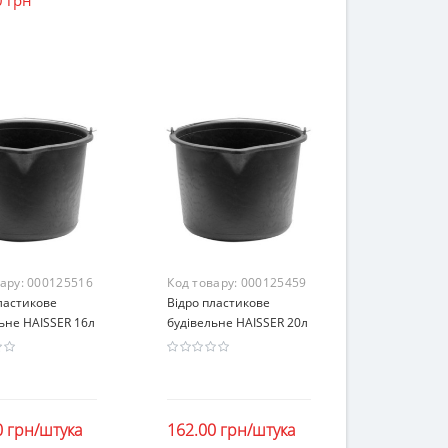
вару:
000125516
Код товару:
000125459
ластикове
Відро пластикове
ьне HAISSER 16л
будівельне HAISSER 20л
0 грн/штука
162.00 грн/штука