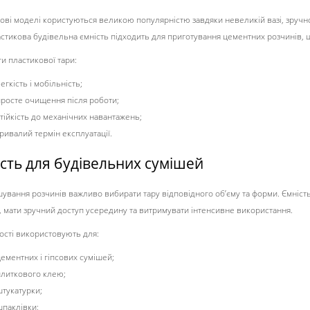
ові моделі користуються великою популярністю завдяки невеликій вазі, зручнос
астикова будівельна ємність підходить для приготування цементних розчинів, ш
и пластикової тари:
егкість і мобільність;
просте очищення після роботи;
тійкість до механічних навантажень;
ривалий термін експлуатації.
сть для будівельних сумішей
шування розчинів важливо вибирати тару відповідного об’єму та форми. Ємніст
, мати зручний доступ усередину та витримувати інтенсивне використання.
ності використовують для:
ементних і гіпсових сумішей;
плиткового клею;
штукатурки;
шпаклівки;