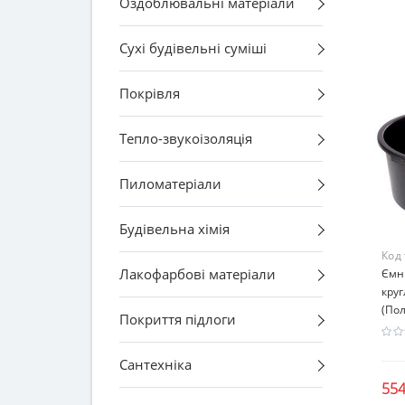
Оздоблювальні матеріали
Сухі будівельні суміші
Покрівля
Тепло-звукоізоляція
Пиломатеріали
Будівельна хімія
Код
Лакофарбові матеріали
Ємні
круг
(По
Покриття підлоги
Сантехніка
554