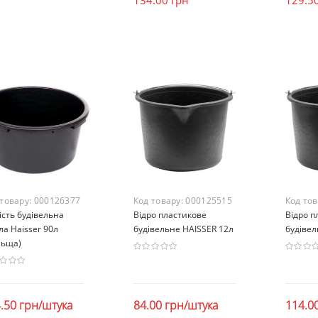
 товару:
000126377
Код товару:
000125515
Код то
сть будівельна
Відро пластикове
Відро п
ла Haisser 90л
будівельне HAISSER 12л
будівел
льща)
.50 грн/штука
84.00 грн/штука
114.0