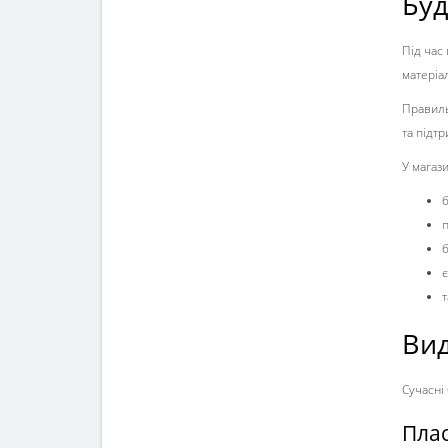
Буд
Під час
матеріа
Правиль
та підт
У магази
б
п
б
є
т
Вид
Сучасні
Плас