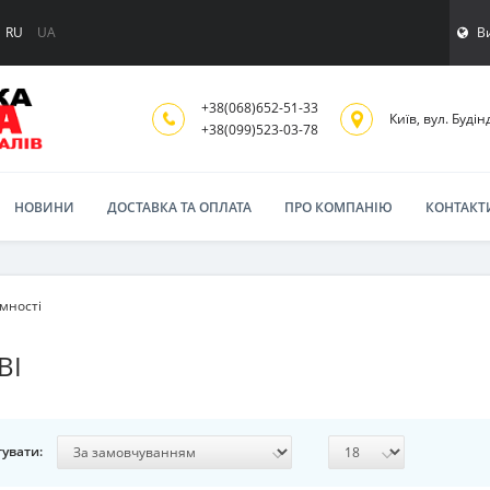
В
RU
UA
+38(068)652-51-33
Київ, вул. Будінд
‎+38(099)523-03-78
НОВИНИ
ДОСТАВКА ТА ОПЛАТА
ПРО КОМПАНІЮ
КОНТАКТ
ємності
ВІ
увати: