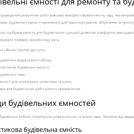
івельні ємності для ремонту та б
 проведення ремонтних робіт важливо використовувати якісну тару, яка витрим
лами. Будівельні ємності призначені для транспортування, зберігання та пригот
но підібрана ємність для будівельних сумішей дозволяє комфортно замішувати 
римувати порядок на робочому місці.
ні «Фенікс Центр» доступні:
удівельні відра різного об’єму;
ластикові будівельні ємності;
удівельні тази;
мності для штукатурки, шпаклівки та клею;
ара для будівельних робіт різного призначення.
и будівельних ємностей
 будівельні роботи потребують універсальної та міцної тари. Залежно від завда
тикова будівельна ємність