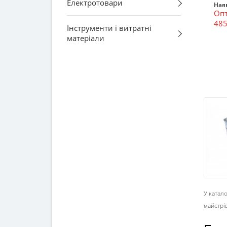
Електротовари
Наяв
Опт
485
Інструменти і витратні
матеріали
У катало
майстрі