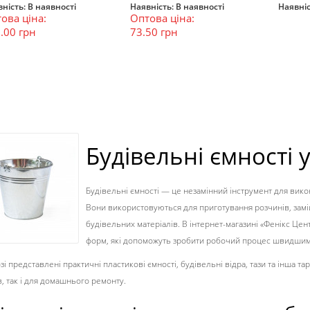
ність:
В наявності
Наявність:
В наявності
Наявніс
ова ціна:
Оптова ціна:
В кошик
В кошик
В к
.00 грн
73.50 грн
Будівельні ємності у
Будівельні ємності — це незамінний інструмент для вик
Вони використовуються для приготування розчинів, замі
будівельних матеріалів. В інтернет-магазині «Фенікс Цент
форм, які допоможуть зробити робочий процес швидшим,
зі представлені практичні пластикові ємності, будівельні відра, тази та інша т
в, так і для домашнього ремонту.