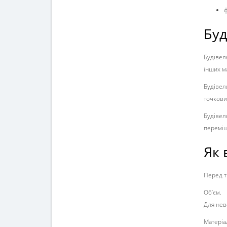
ф
Буд
Будівел
інших м
Будівел
точкови
Будівел
переміш
Як 
Перед т
Об’єм.
Для нев
Матеріа