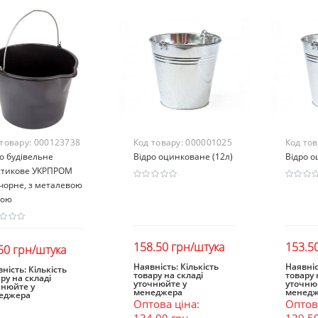
 товару:
000123738
Код товару:
000001025
Код то
о будівельне
Відро оцинковане (12л)
Відро о
стикове УКРПРОМ
чорне, з металевою
кою
158.50 грн/штука
153.5
50 грн/штука
Наявність:
Кількість
Наявніс
ність:
Кількість
товару на складі
товару 
ру на складі
В кошик
В к
В кошик
уточнюйте у
уточню
чнюйте у
менеджера
менедж
еджера
Оптова ціна:
Оптова
134.00 грн
129.5