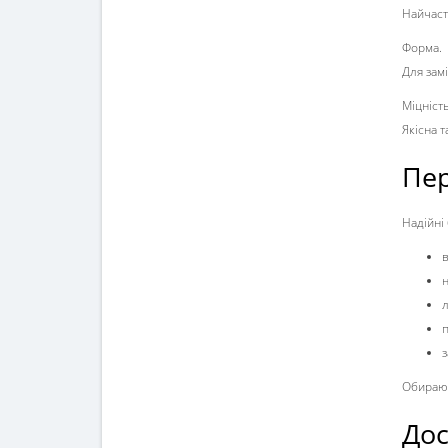
Найчасті
Форма.
Для зам
Міцність
Якісна 
Пер
Надійні
л
п
з
Обираюч
Дос