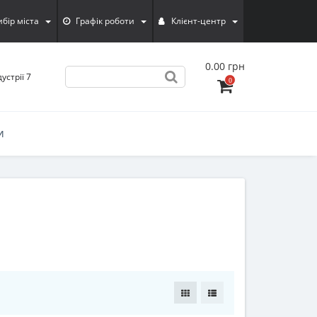
ибiр мiста
Графік роботи
Клієнт-центр
0.00 грн
устрії 7
0
И