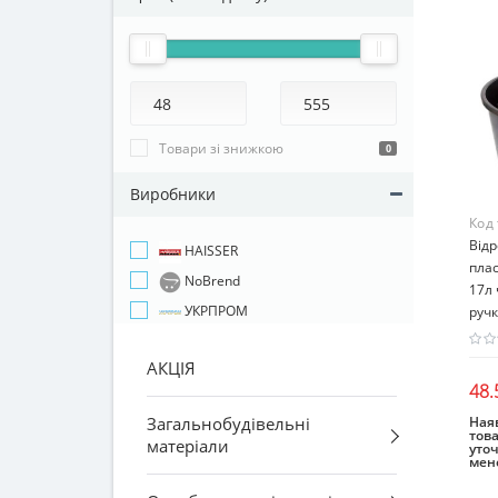
Товари зі знижкою
0
Виробники
Код
Відр
HAISSER
пла
NoBrend
17л 
УКРПРОМ
руч
АКЦІЯ
48.
Наяв
Загальнобудівельні
това
матеріали
уто
мен