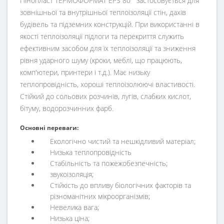
Пінопласт ТЕРМОФОРМАТ EPS 80 застосовується для
зовнішньої та внутрішньої теплоізоляції стін, дахів
будівель та підземних конструкцій. При використанні в
якості теплоізоляції підлоги та перекриття служить
ефективним засобом для їх теплоізоляції та зниження
рівня ударного шуму (кроки, меблі, що працюють,
комп'ютери, принтери і т.д.). Має низьку
теплопровідність, хороші теплоізолюючі властивості.
Стійкий до сольових розчинів, лугів, слабких кислот,
бітуму, водорозчинних фарб.
Основні переваги:
Екологічно чистий та нешкідливий матеріал;
Низька теплопровідність
Стабільність та пожежобезпечність;
звукоізоляція;
Стійкість до впливу біологічних факторів та
різноманітних мікроорганізмів;
Невелика вага;
Низька ціна;