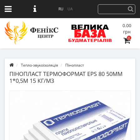
RU
UA
0.00
грн
0
Тепло-звукоізоляція
Пінопласт
ПІНОПЛАСТ ТЕРМОФОРМАТ EPS 80 50ММ
1*0,5М 15 КГ/М3