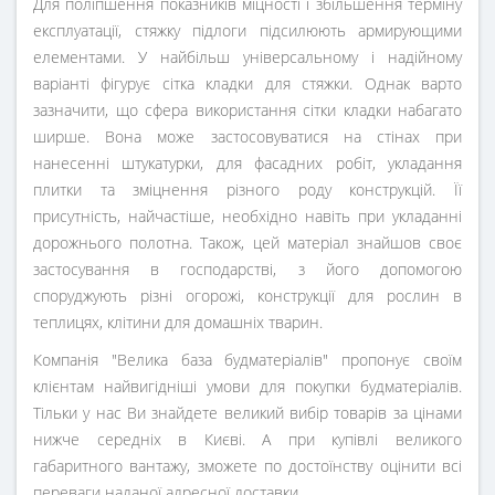
Для поліпшення показників міцності і збільшення терміну
експлуатації, стяжку підлоги підсилюють армирующими
елементами. У найбільш універсальному і надійному
варіанті фігурує сітка кладки для стяжки. Однак варто
зазначити, що сфера використання сітки кладки набагато
ширше. Вона може застосовуватися на стінах при
нанесенні штукатурки, для фасадних робіт, укладання
плитки та зміцнення різного роду конструкцій. Її
присутність, найчастіше, необхідно навіть при укладанні
дорожнього полотна. Також, цей матеріал знайшов своє
застосування в господарстві, з його допомогою
споруджують різні огорожі, конструкції для рослин в
теплицях, клітини для домашніх тварин.
Компанія "Велика база будматеріалів" пропонує своїм
клієнтам найвигідніші умови для покупки будматеріалів.
Тільки у нас Ви знайдете великий вибір товарів за цінами
нижче середніх в Києві. А при купівлі великого
габаритного вантажу, зможете по достоїнству оцінити всі
переваги наданої адресної доставки.