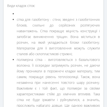
Види кладок сіток:
сітка для газобетону - стіни, зведені з газобетонних
блоків, схильні до серйозних розтягуючих
навантажень. Сітка покращує міцність конструкції і
запобігає виникненню тріщин. Вона міститься в
розчин, на який укладаються блоки газобетону.
Матеріалом для її виготовлення можуть служити
сталеві або склопластикові стрижні;
полімерна сітка - виготовляється з базальтового
волокна. Її осередки затримують розчин, не даючи
йому проникати в порожнечі кладки матеріалу, тим
самим, покращує рівень теплоізоляції. Також, вона
незамінна при нанесенні товстого шару розчину.
Важливим є і той факт, що полімери за своїми
характеристиками стійкі до хімічних впливів. Така
сітка не буде іржавіти і руйнуватися, а значить,
прослужить набагато довше. Ще однією важливою