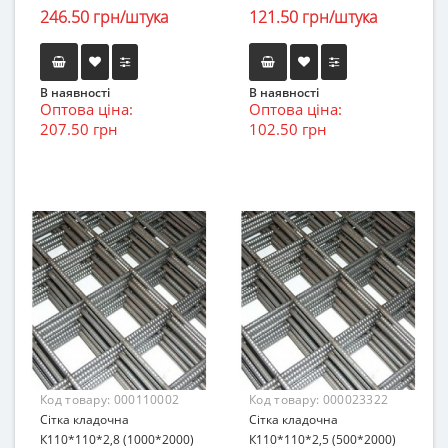
246.50 грн/штука
121.50 грн/штука
В наявності
В наявності
Оптова ціна:
Оптова ціна:
207.50 грн
102.50 грн
Код товару:
000110002
Код товару:
000023322
Сітка кладочна
Сітка кладочна
К110*110*2,8 (1000*2000)
К110*110*2,5 (500*2000)