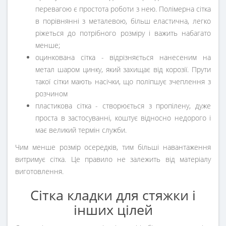
перевагою є простота роботи з нею. Полімерна сітка
в порівнянні з металевою, більш еластична, легко
ріжеться до потрібного розміру і важить набагато
менше;
оцинкована сітка - відрізняється нанесеним на
метал шаром цинку, який захищає від корозії. Прути
такої сітки мають насічки, що поліпшує зчеплення з
розчином
пластикова сітка - створюється з пропілену, дуже
проста в застосуванні, коштує відносно недорого і
має великий термін служби.
Чим менше розмір осередків, тим більші навантаження
витримує сітка. Це правило не залежить від матеріалу
виготовлення.
Сітка кладки для стяжки і
інших цілей