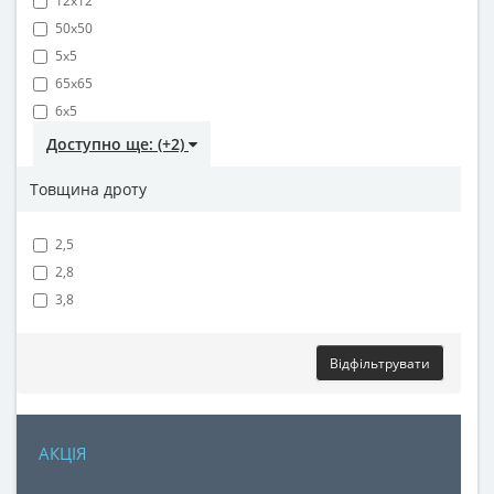
12х12
50х50
5х5
65х65
6х5
Доступно ще: (+2)
Товщина дроту
2,5
2,8
3,8
Відфільтрувати
АКЦІЯ