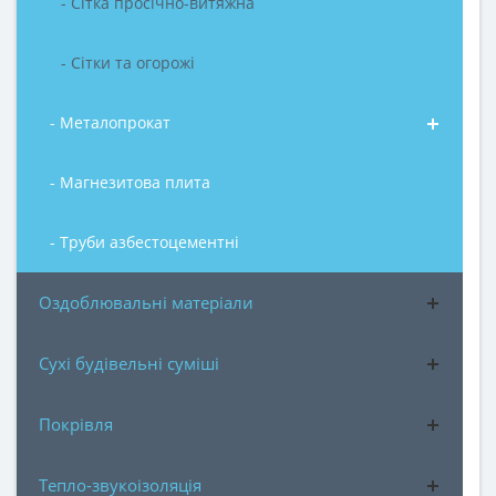
- Сітка просічно-витяжна
- Сітки та огорожі
- Металопрокат
- Магнезитова плита
- Труби азбестоцементні
Оздоблювальні матеріали
Сухі будівельні суміші
Покрівля
Тепло-звукоізоляція