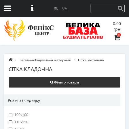
RU
UA
0.00
грн
0
Загальнобудівельні матеріали
Сітка металева
СІТКА КЛАДОЧНА
Фільтр товарів
Розмір осередку
100х100
110х110