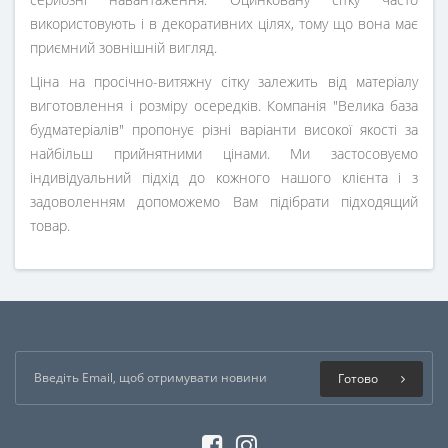
використовують і в декоративних цілях, тому що вона має
приємний зовнішній вигляд.
Ціна на просічно-витяжну сітку залежить від матеріалу
виготовлення і розміру осередків. Компанія "Велика база
будматеріалів" пропонує різні варіанти високої якості за
найбільш прийнятними цінами. Ми застосовуємо
індивідуальний підхід до кожного нашого клієнта і з
задоволенням допоможемо Вам підібрати підходящий
товар.
Готово