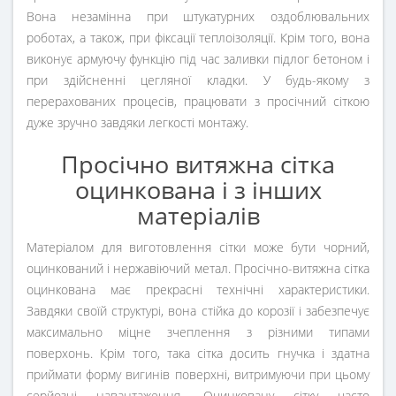
Вона незамінна при штукатурних оздоблювальних
роботах, а також, при фіксації теплоізоляції. Крім того, вона
виконує армуючу функцію під час заливки підлог бетоном і
при здійсненні цегляної кладки. У будь-якому з
перерахованих процесів, працювати з просічний сіткою
дуже зручно завдяки легкості монтажу.
Просічно витяжна сітка
оцинкована і з інших
матеріалів
Матеріалом для виготовлення сітки може бути чорний,
оцинкований і нержавіючий метал. Просічно-витяжна сітка
оцинкована має прекрасні технічні характеристики.
Завдяки своїй структурі, вона стійка до корозії і забезпечує
максимально міцне зчеплення з різними типами
поверхонь. Крім того, така сітка досить гнучка і здатна
приймати форму вигинів поверхні, витримуючи при цьому
серйозні навантаження. Оцинковану сітку часто