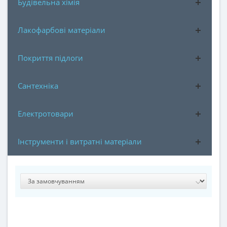
Будівельна хімія
Лакофарбові матеріали
Покриття підлоги
Сантехніка
Електротовари
Інструменти і витратні матеріали