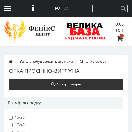
RU
UA
0.00
грн
0
Загальнобудівельні матеріали
Сітка металева
СІТКА ПРОСІЧНО-ВИТЯЖНА
Фільтр товарів
Розмір осередку
15х30
17х40