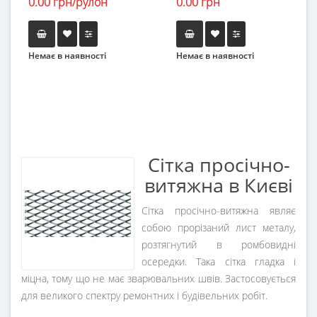
0.00 грн/рулон
0.00 грн
Немає в наявності
Немає в наявності
Сітка просічно-
витяжна в Києві
Сітка просічно-витяжна являє
собою прорізаний лист металу,
розтягнутий в ромбовидні
осередки. Така сітка гладка і
міцна, тому що не має зварювальних швів. Застосовується
для великого спектру ремонтних і будівельних робіт.