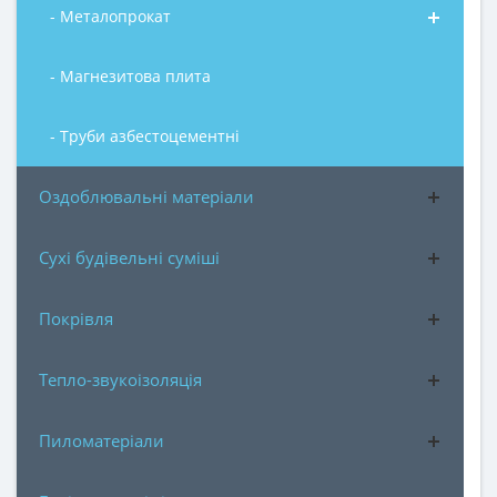
- Металопрокат
- Магнезитова плита
- Труби азбестоцементні
Оздоблювальні матеріали
Сухі будівельні суміші
Покрівля
Тепло-звукоізоляція
Пиломатеріали