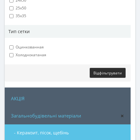
24х50
25х50
35х35
Тип сетки
Оцинкованная
Холоднокатаная
Відфільтрувати
АКЦІЯ
Загальнобудівельні матеріали
- Керамзит, пісок, щебінь