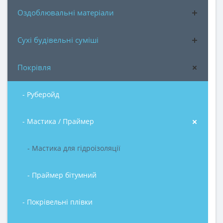
Оздоблювальні матеріали
Сухі будівельні суміші
Покрівля
- Руберойд
- Мастика / Праймер
- Мастика для гідроізоляції
- Праймер бітумний
- Покрівельні плівки