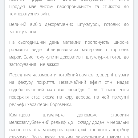
Продукт має високу паропроникність та стійкістю до
температурних змін.
Великий вибір декоративних штукатурок, готових до
застосування
На сьогоднішній день магазини пропонують широке
розмаїття видів облицювальних матеріалів і торгових
марок. Саме тому купити декоративні штукатурки, готові до
застосування - не важко!
Перед тим, як замовити потрібний вам колір, зверніть увагу
на фактуру покриття. Незвичайний ефект стіні надає
оздоблювальний матеріал «короїд». Після її нанесення
поверхня стає схожа на кору дерева, на якій присутні
рельєф і характерні борозенки.
Камінцева штукатурка допоможе створити
мелкозаглублённий рельєф. До її складу додані мінеральні
наповнювачі та мармурова крихта, які створюють потрібну
структуру. Вона лягає тонким декоративним шаром на