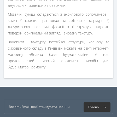
внутрішніх і зовнішніх поверхнях.
Мозаїчні суміші складаються з акрилового сополимера і
кам'яної крихти: гранітовая, малахітовою, мармурової,
лазуритовою. Невеликі фракції в її структурі надають
поверхні оригінальний вигляд і виразну текстуру.
Замовити штукатурку потрібної структури, кольору та
сировинного складу в Києві ви можете на сайті інтернет-
магазину «Велика база будматеріалів». У нас
представлений широкий асортимент виробів для
будівництва і ремонту.
Готово