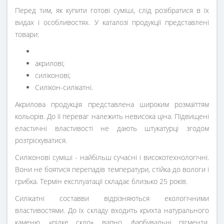
Перед тим, як купити готові суміші, слід розібратися в їх
видах і особливостях. У каталозі продукції представлені
товари:
акрилові;
силіконові;
Силікон-силікатні.
Акрилова продукція представлена ​​широким розмаїттям
кольорів. До її переваг належить невисока ціна. Підвищені
еластичні властивості не дають штукатурці згодом
розтріскуватися.
Силіконові суміші - найбільш сучасні і високотехнологічні.
Вони не боятися перепадів температури, стійка до вологи і
грибка. Термін експлуатації складає близько 25 років.
Силікатні составви відрізняються екологічними
властивостями. До їх складу входить крихта натурального
каменю, «рідке скло», вапно, фарбувальні пігменти.