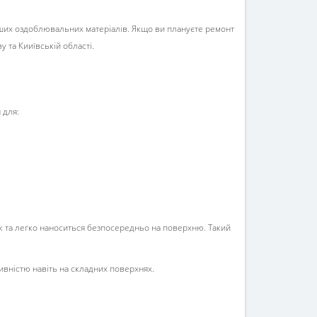
нших оздоблювальних матеріалів. Якщо ви плануєте ремонт
у та Кииївській області.
 для:
ок та легко наноситься безпосередньо на поверхню. Такий
ивністю навіть на складних поверхнях.