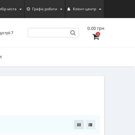
ибiр мiста
Графік роботи
Клієнт-центр
0.00 грн
устрії 7
0
И