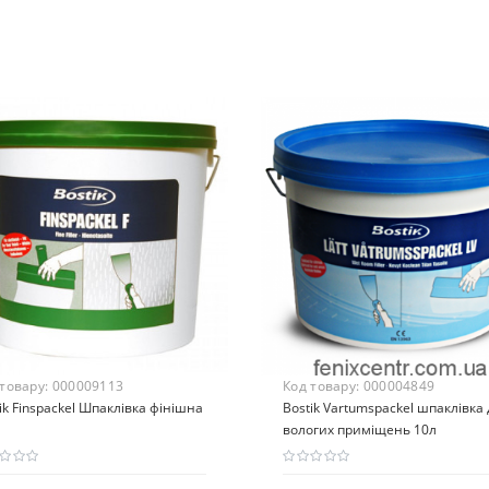
 товару:
000009113
Код товару:
000004849
ik Finspackel Шпаклівка фінішна
Bostik Vartumspackel шпаклівка
вологих приміщень 10л