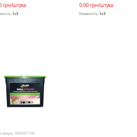
0 грн/штука
0.00 грн/штука
вність:
1c3
Наявність:
1c3
Закінчився
Закінчився
 товару:
000091150