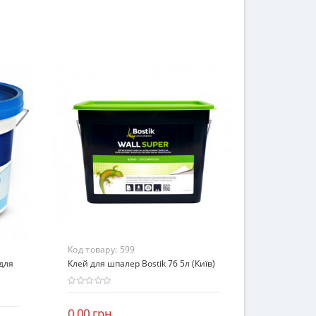
Код товару:
599
 для
Клей для шпалер Bostik 76 5л (Київ)
0.00 грн