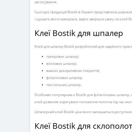
застосування.
Сьогодні продукція Bostik в Україні представлена широк
і шукаєте якісні матеріали, варто звернути увагу на клей B
Клеї Bostik для шпалер
Клей для шпалер Bostik розроблений для надійного прикле
паперових шпалер;
вінілових шпалер;
важких декоративних покриттів;
флізелінових шпалер;
текстильних шпалер.
Особливо популярним є Bostik для флізелінових шпалер, о
клей дозволяє коригувати положення полотна під час монт
Шпалерний клей Bostik ціна якого залишається доступною
Клеї Bostik для склопол