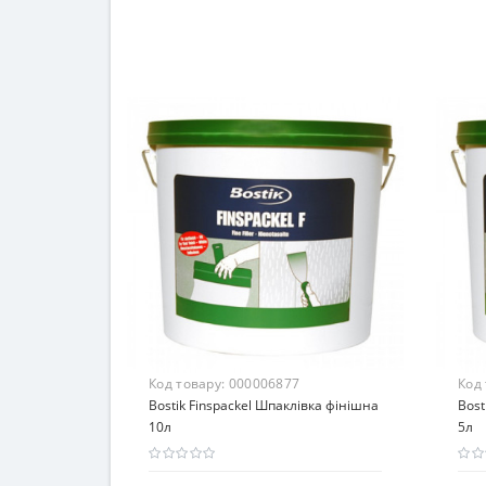
Код товару:
000006877
Код
Bostik Finspackel Шпаклівка фінішна
Bost
10л
5л