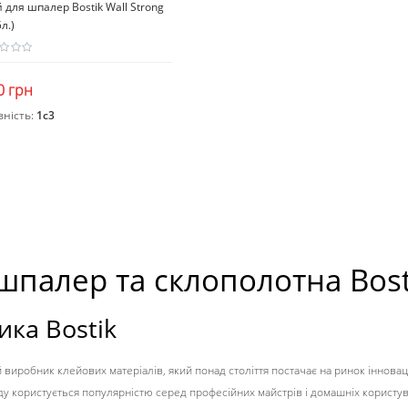
 для шпалер Bostik Wall Strong
5л.)
0 грн
вність:
1c3
Закінчився
шпалер та склополотна Bosti
ка Bostik
 виробник клейових матеріалів, який понад століття постачає на ринок іннова
 користується популярністю серед професійних майстрів і домашніх користувачі