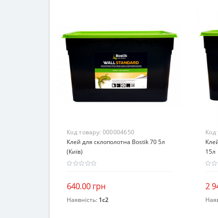
Код товару:
000004650
Код
Клей для склополотна Bostik 70 5л
Клей
(Київ)
15л
640.00 грн
2 9
Наявність:
1c2
Ная
В кошик