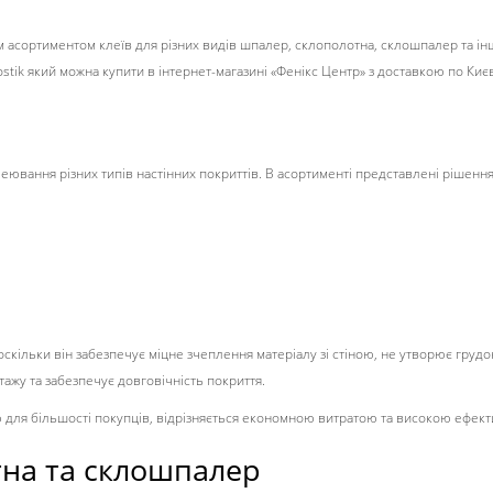
им асортиментом клеїв для різних видів шпалер, склополотна, склошпалер та і
ostik який можна купити в інтернет-магазині «Фенікс Центр» з доставкою по Києв
ювання різних типів настінних покриттів. В асортименті представлені рішення
скільки він забезпечує міцне зчеплення матеріалу зі стіною, не утворює груд
ажу та забезпечує довговічність покриття.
 для більшості покупців, відрізняється економною витратою та високою ефект
отна та склошпалер