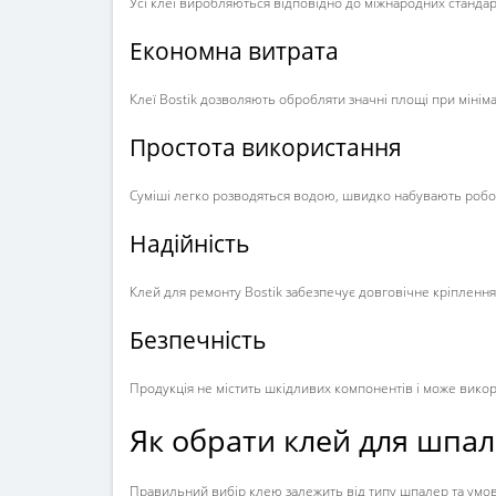
Усі клеї виробляються відповідно до міжнародних стандар
Економна витрата
Клеї Bostik дозволяють обробляти значні площі при мінім
Простота використання
Суміші легко розводяться водою, швидко набувають робочо
Надійність
Клей для ремонту Bostik забезпечує довговічне кріпленн
Безпечність
Продукція не містить шкідливих компонентів і може вико
Як обрати клей для шпа
Правильний вибір клею залежить від типу шпалер та умов