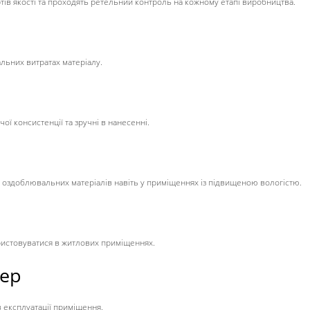
тів якості та проходять ретельний контроль на кожному етапі виробництва.
альних витратах матеріалу.
ї консистенції та зручні в нанесенні.
я оздоблювальних матеріалів навіть у приміщеннях із підвищеною вологістю.
ристовуватися в житлових приміщеннях.
лер
 експлуатації приміщення.