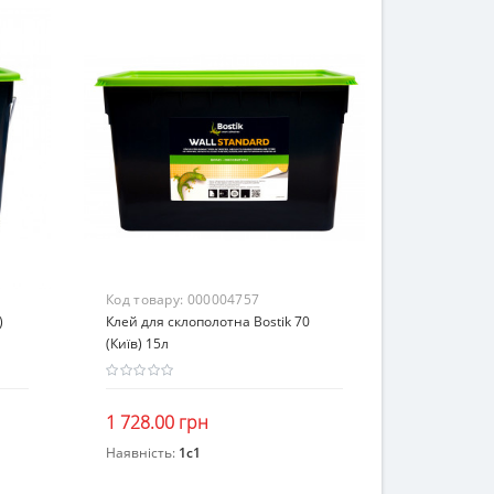
Код товару:
000004757
)
Клей для склополотна Bostik 70
(Київ) 15л
1 728.00 грн
Наявність:
1c1
В кошик