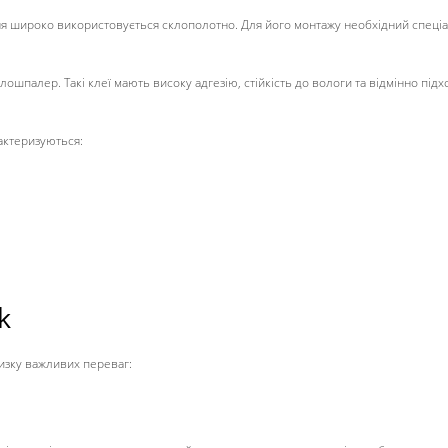
ня широко використовується склополотно. Для його монтажу необхідний спеціал
шпалер. Такі клеї мають високу адгезію, стійкість до вологи та відмінно під
актеризуються:
k
изку важливих переваг: