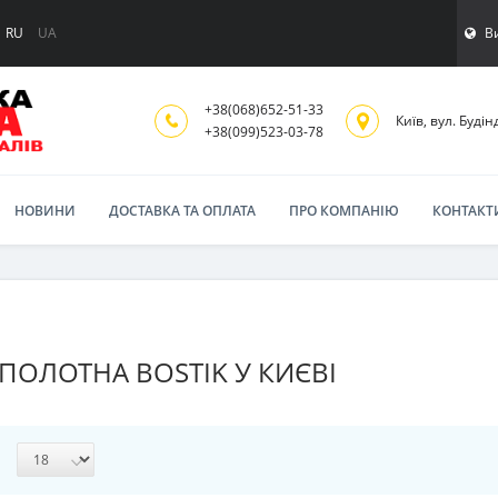
В
RU
UA
+38(068)652-51-33
Київ, вул. Будінд
‎+38(099)523-03-78
НОВИНИ
ДОСТАВКА ТА ОПЛАТА
ПРО КОМПАНІЮ
КОНТАКТ
ПОЛОТНА BOSTIK У КИЄВІ