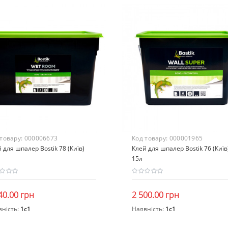
 товару:
000006673
Код товару:
000001965
 для шпалер Bostik 78 (Київ)
Клей для шпалер Bostik 76 (Київ
15л
40.00 грн
2 500.00 грн
вність:
1c1
Наявність:
1c1
В кошик
В кошик