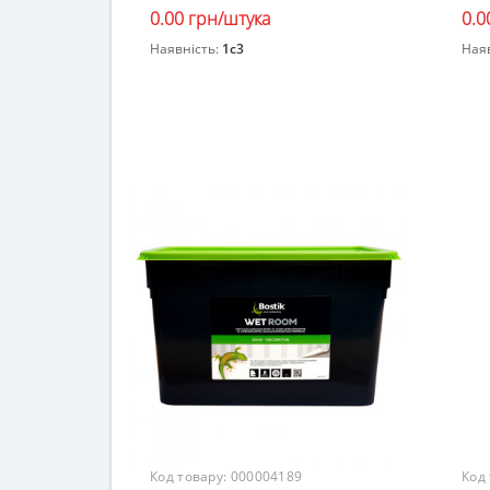
0.00 грн/штука
0.0
Наявність:
1c3
Ная
Закінчився
Код товару:
000004189
Код