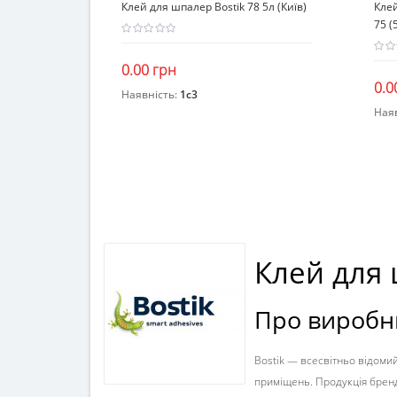
Клей для шпалер Bostik 78 5л (Київ)
Клей
75 (
0.00 грн
0.0
Наявність:
1c3
Закінчився
Ная
Клей для 
Про виробни
Bostik — всесвітньо відомий
приміщень. Продукція бренду