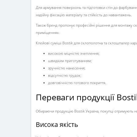
Для армування поверхонь та підготовки стін до фарбуван
надійну фіксацію матеріалу та стійкість до навантажень.
Також бренд пропонує професійні рішення для монтажу скло
приміщеннях.
Клейові суміші Bostik для склополотна та склошпалер хар
високою міцністю зчеплення;
швидким приготуванням;
зручністю нанесення;
відсутністю грудок;
довговічністю готового покриття.
Переваги продукції Bosti
Обираючи продукцію Bostik Україна, покупці отримують н
Висока якість