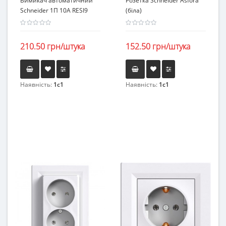
Вимикач автоматичний
Розетка Schneider Asfora
Schneider 1П 10А RESI9
(біла)
210.50 грн/штука
152.50 грн/штука
Наявність:
1c1
Наявність:
1c1