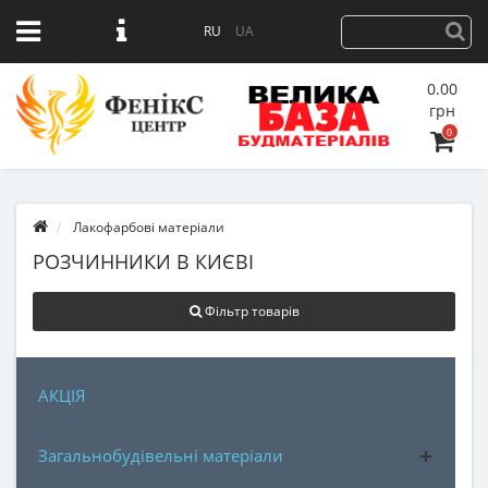
RU
UA
0.00
грн
0
Лакофарбові матеріали
РОЗЧИННИКИ В КИЄВІ
Фільтр товарів
АКЦІЯ
Загальнобудівельні матеріали