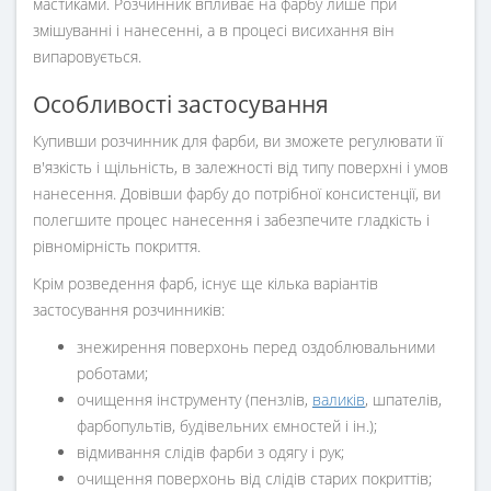
мастиками. Розчинник впливає на фарбу лише при
змішуванні і нанесенні, а в процесі висихання він
випаровується.
Особливості застосування
Купивши розчинник для фарби, ви зможете регулювати її
в'язкість і щільність, в залежності від типу поверхні і умов
нанесення. Довівши фарбу до потрібної консистенції, ви
полегшите процес нанесення і забезпечите гладкість і
рівномірність покриття.
Крім розведення фарб, існує ще кілька варіантів
застосування розчинників:
знежирення поверхонь перед оздоблювальними
роботами;
очищення інструменту (пензлів,
валиків
, шпателів,
фарбопультів, будівельних ємностей і ін.);
відмивання слідів фарби з одягу і рук;
очищення поверхонь від слідів старих покриттів;