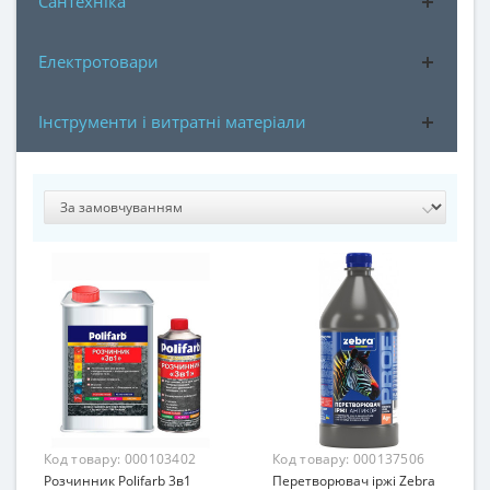
Сантехніка
Електротовари
Інструменти і витратні матеріали
Код товару:
000103402
Код товару:
000137506
Розчинник Polifarb 3в1
Перетворювач іржі Zebra