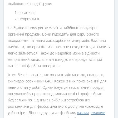
поділяються на дві групи:
органічні;
неорганічні.
На будівельному ринку України найбільш популярні
органічні продукти. Вони підходять для фарб різного
походження та інших лакофарбових матеріалів. Важливо
пам'ятати, що органіка має нафтове походження, а значить
легко займається. Також до недоліків можна віднести
неприємний запах, але він швидко випаровується при
нанесенні фарб на поверхню.
Існує безліч органічних розчинників (ацетон, сольвент,
скипидар, розчинник 646). Кожен з них призначений для
певного типу робіт. Однак існує універсальний продукт,
популярний у приватних домовласників і професійних
будівельників. Одним з найбільш затребуваних
розчинників для фарби, ціна якого доступна кожному, є
уайт-спірит. Він поєднується з фарбами,
лаками
,
емалями
і