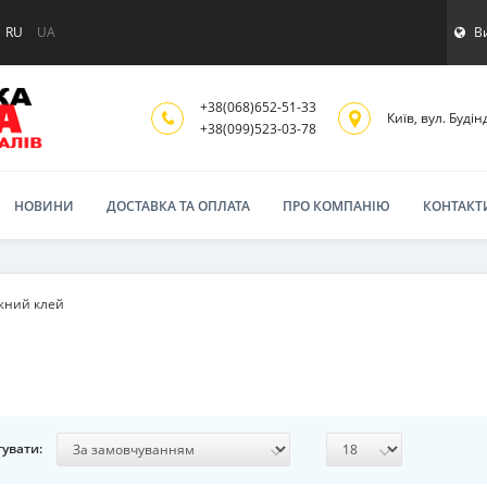
В
RU
UA
+38(068)652-51-33
Київ, вул. Будінд
‎+38(099)523-03-78
НОВИНИ
ДОСТАВКА ТА ОПЛАТА
ПРО КОМПАНІЮ
КОНТАКТ
жний клей
увати: