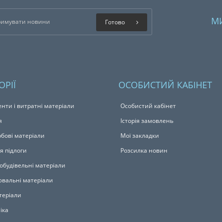
М
Готово
ОРІЇ
ОСОБИСТИЙ КАБІНЕТ
енти і витратні матеріали
Особистий кабінет
я
Історія замовлень
бові матеріали
Мої закладки
я підлоги
Розсилка новин
обудівельні матеріали
вальні матеріали
теріали
іка