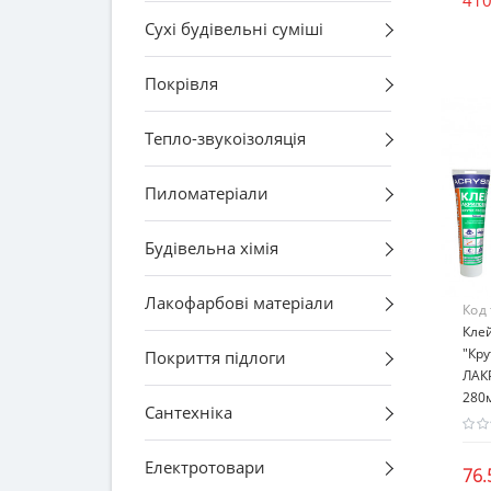
Сухі будівельні суміші
Покрівля
Тепло-звукоізоляція
Пиломатеріали
Будівельна хімія
Лакофарбові матеріали
Код
Кле
"Кру
Покриття підлоги
ЛАКР
280
Сантехніка
Електротовари
76.