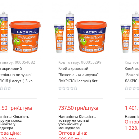
 товару:
000054682
Код товару:
000055299
Код то
й акриловий
Клей акриловий
Клей а
евільна липучка"
"Божевільна липучка"
"Божеві
ІСІЛ (Lacrysil) 3 кг.
ЛАКРІСІЛ (Lacrysil) 6кг.
ЛАКРІСІЛ
.50 грн/штука
737.50 грн/штука
1 401
ність:
Кількість
Наявність:
Кількість
Наявніс
ру на складі
товару на складі
Оптова
В кошик
В кошик
В к
чнюйте у
уточнюйте у
1 328.
еджера
менеджера
ова ціна:
Оптова ціна:
.00 грн
699.00 грн