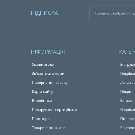
ПІДПИСКА
ІНФОРМАЦІЯ
КАТЕГ
Умови згоди
Інструм
Зв'язатися з нами
Покрівл
Повернення товару
Лакофар
Карта сайту
Покритт
Виробники
Загальн
Подарункові сертифікати
Оздоблю
Партнери
Пилома
Товари зі знижкою
Сантехн