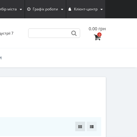
ибiр мiста
Графік роботи
Клієнт-центр
0.00 грн
устрії 7
0
И