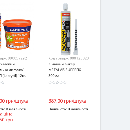
вару:
000057292
Код товару:
000125020
криловий
Хімічний анкер
льна липучка"
METALVIS SUPERFIX
 (Lacrysil) 12кг.
300мл
.00 грн/штука
387.00 грн/штука
ть:
В наявності
Наявність:
В наявності
 ціна:
ошик
В кошик
50 грн