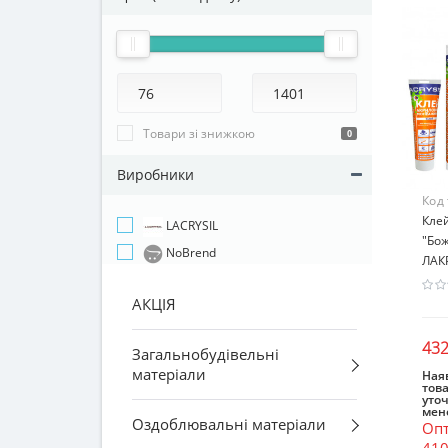
Товари зі знижкою
0
Виробники
Код
Кле
LACRYSIL
"Бож
NoBrend
ЛАКР
АКЦІЯ
432
Загальнобудівельні
матеріали
Наяв
това
уто
мен
Оздоблювальні матеріали
Опт
410