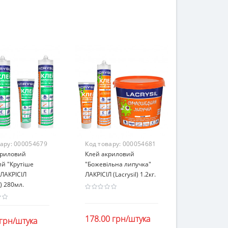
вару:
000054679
Код товару:
000054681
криловий
Клей акриловий
й "Крутіше
"Божевільна липучка"
 ЛАКРІСІЛ
ЛАКРІСІЛ (Lacrysil) 1.2кг.
l) 280мл.
178.00 грн/штука
 грн/штука