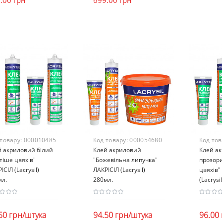
 товару:
000010485
Код товару:
000054680
Код то
й акриловий білий
Клей акриловий
Клей а
тіше цвяхів"
"Божевільна липучка"
прозори
ІСІЛ (Lacrysil)
ЛАКРІСІЛ (Lacrysil)
цвяхів"
мл.
280мл.
(Lacrysi
50 грн/штука
94.50 грн/штука
96.00