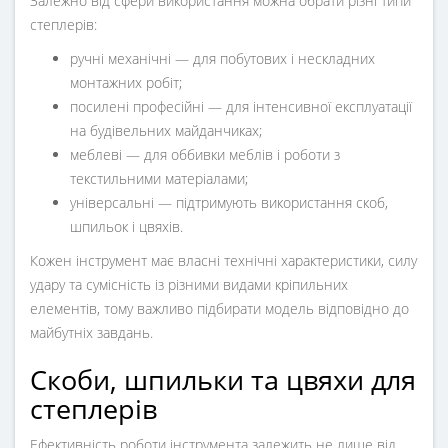
Залежно від сфери використання можна обрати різні типи
степлерів:
ручні механічні — для побутових і нескладних
монтажних робіт;
посилені професійні — для інтенсивної експлуатації
на будівельних майданчиках;
меблеві — для оббивки меблів і роботи з
текстильними матеріалами;
універсальні — підтримують використання скоб,
шпильок і цвяхів.
Кожен інструмент має власні технічні характеристики, силу
удару та сумісність із різними видами кріпильних
елементів, тому важливо підбирати модель відповідно до
майбутніх завдань.
Скоби, шпильки та цвяхи для
степлерів
Ефективність роботи інструмента залежить не лише від