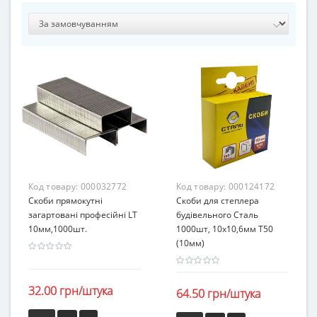
Код товару:
000032772
Код товару:
000124172
Скоби прямокутні
Скоби для степлера
загартовані професійні LT
будівельного Сталь
10мм,1000шт.
1000шт, 10х10,6мм Т50
(10мм)
32.00 грн/штука
64.50 грн/штука