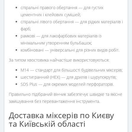
спіральні правого обертання — для густих
цементних і клейових сумішей;
спіральні лівого обертання — для рідких матеріалів і
фарб;
рамкові — для лакофарбових матеріалів із
мінімальним утворенням бульбашок;
комбіновані — універсальні для різних видів робіт.
За типом хвостовика найчастіше використовуються:
M14 — стандарт для більшості будівельних міксерів;
шестигранний (HEX) — для дрилів і шурупокрутів;
SDS Plus — для окремих моделей перфораторів.
Правильно підібраний вінчик забезпечує швидке та якісне
замішування без перевантаження інструмента.
Доставка міксерів по Києву
та Київській області