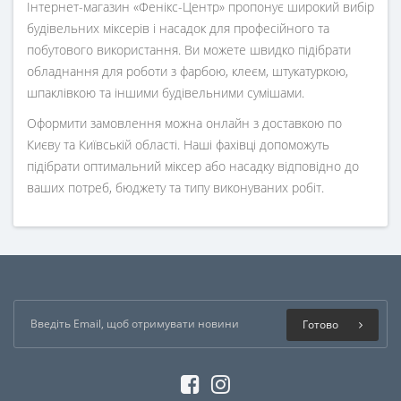
Інтернет-магазин «Фенікс-Центр» пропонує широкий вибір
будівельних міксерів і насадок для професійного та
побутового використання. Ви можете швидко підібрати
обладнання для роботи з фарбою, клеєм, штукатуркою,
шпаклівкою та іншими будівельними сумішами.
Оформити замовлення можна онлайн з доставкою по
Києву та Київській області. Наші фахівці допоможуть
підібрати оптимальний міксер або насадку відповідно до
ваших потреб, бюджету та типу виконуваних робіт.
Готово