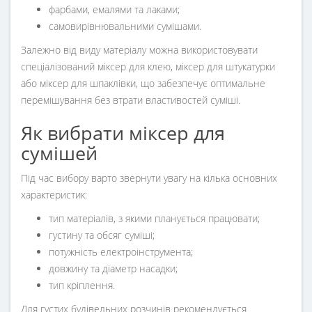
фарбами, емалями та лаками;
самовирівнювальними сумішами.
Залежно від виду матеріалу можна використовувати
спеціалізований міксер для клею, міксер для штукатурки
або міксер для шпаклівки, що забезпечує оптимальне
перемішування без втрати властивостей суміші.
Як вибрати міксер для
сумішей
Під час вибору варто звернути увагу на кілька основних
характеристик:
тип матеріалів, з якими планується працювати;
густину та обсяг суміші;
потужність електроінструмента;
довжину та діаметр насадки;
тип кріплення.
Для густих будівельних розчинів рекомендується