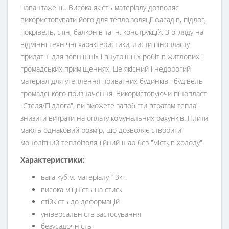
навантажень. Висока якість матеріалу дозволяє
використовувати його для теплоізоляції фасадів, підлог,
покрівель, стін, балконів та ін. конструкцій. З огляду на
відмінні технічні характеристики, листи пінопласту
придатні для зовнішніх і внутрішніх робіт в житлових і
громадських приміщеннях. Це якісний і недорогий
матеріал для утеплення приватних будинків і будівель
громадського призначення. Використовуючи пінопласт
"Стеля/Підлога", ви зможете запобігти втратам тепла і
знизити витрати на оплату комунальних рахунків. Плити
мають однаковий розмір, що дозволяє створити
монолітний теплоізоляційний шар без "містків холоду".
Характеристики:
вага куб.м. матеріалу 13кг.
висока міцність на стиск
стійкість до деформацій
універсальність застосування
безусадочність