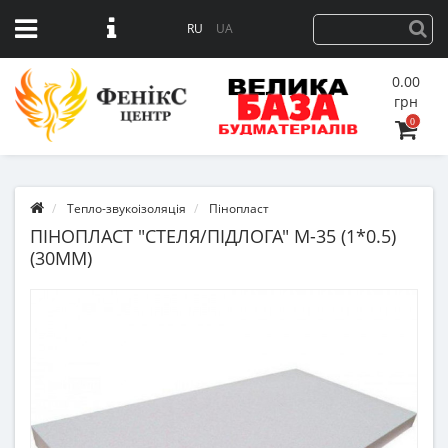
RU
UA
0.00
грн
0
Тепло-звукоізоляція
Пінопласт
ПІНОПЛАСТ "СТЕЛЯ/ПІДЛОГА" М-35 (1*0.5)
(30ММ)