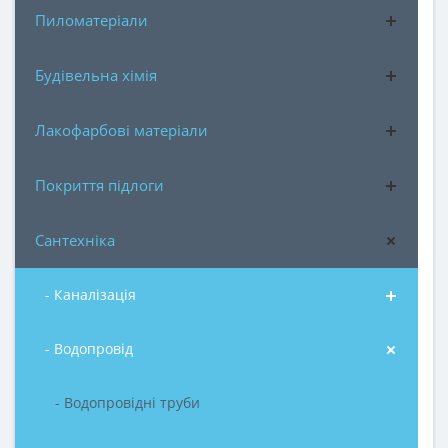
Пиломатеріали
Будівельна хімія
Лакофарбові матеріали
Покриття підлоги
Сантехніка
- Каналізація
- Водопровід
- Водопровідні труби