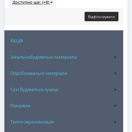
Доступно ще: (+8)
Відфільтрувати
АКЦІЯ
Загальнобудівельні матеріали
Оздоблювальні матеріали
Сухі будівельні суміші
Покрівля
Тепло-звукоізоляція