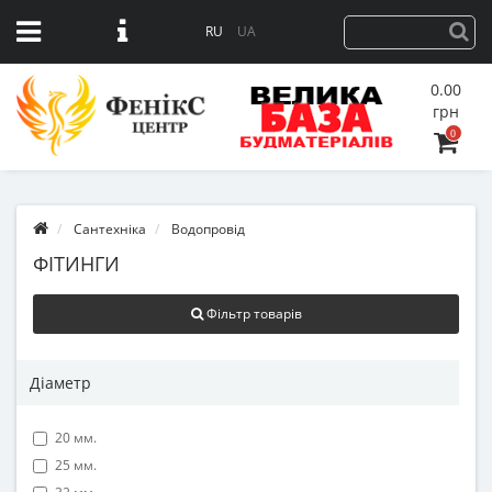
RU
UA
0.00
грн
0
Сантехніка
Водопровід
ФІТИНГИ
Фільтр товарів
Діаметр
20 мм.
25 мм.