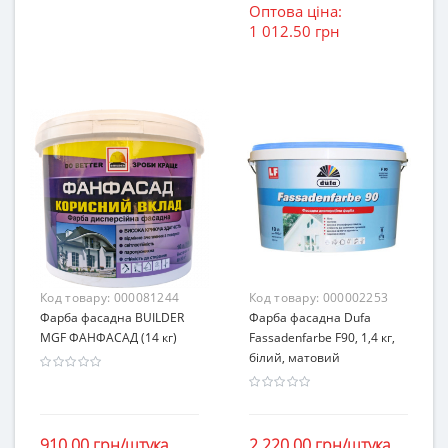
Оптова ціна:
1 012.50 грн
Код товару:
000081244
Код товару:
000002253
Фарба фасадна BUILDER
Фарба фасадна Dufa
MGF ФАНФАСАД (14 кг)
Fassadenfarbe F90, 1,4 кг,
білий, матовий
910.00 грн/штука
2 220.00 грн/штука