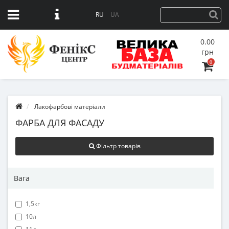
RU
UA
0.00
грн
0
Лакофарбові матеріали
ФАРБА ДЛЯ ФАСАДУ
Фільтр товарів
Вага
1,5кг
10л