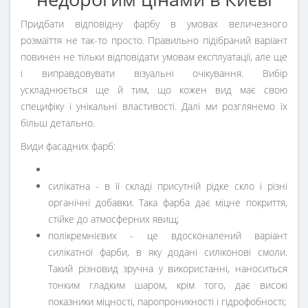
Придбати відповідну фарбу в умовах величезного
розмаїття не так-то просто. Правильно підібраний варіант
повинен не тільки відповідати умовам експлуатації, але ще
і виправдовувати візуальні очікування. Вибір
ускладнюється ще й тим, що кожен вид має свою
специфіку і унікальні властивості. Далі ми розглянемо їх
більш детально.
Види фасадних фарб:
силікатна - в її складі присутній рідке скло і різні
органічні добавки. Така фарба дає міцне покриття,
стійке до атмосферних явищ;
полікремнієвих - це вдосконалений варіант
силікатної фарби, в яку додані силіконові смоли.
Такий різновид зручна у використанні, наноситься
тонким гладким шаром, крім того, дає високі
показники міцності, паропроникності і гідрофобності;