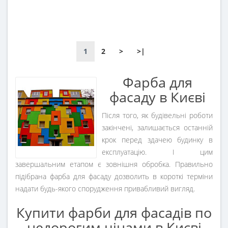
1
2
>
>|
Фарба для
фасаду в Києві
Після того, як будівельні роботи
закінчені, залишається останній
крок перед здачею будинку в
експлуатацію. І цим
завершальним етапом є зовнішня обробка. Правильно
підібрана фарба для фасаду дозволить в короткі терміни
надати будь-якого спорудження привабливий вигляд.
Купити фарби для фасадів по
недорогим цінами в Києві