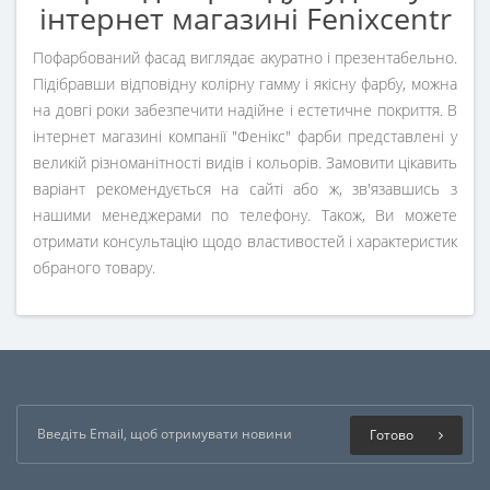
інтернет магазині Fenixcentr
Пофарбований фасад виглядає акуратно і презентабельно.
Підібравши відповідну колірну гамму і якісну фарбу, можна
на довгі роки забезпечити надійне і естетичне покриття. В
інтернет магазині компанії "Фенікс" фарби представлені у
великій різноманітності видів і кольорів. Замовити цікавить
варіант рекомендується на сайті або ж, зв'язавшись з
нашими менеджерами по телефону. Також, Ви можете
отримати консультацію щодо властивостей і характеристик
обраного товару.
Готово