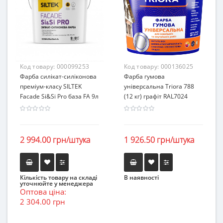
Код товару:
000099253
Код товару:
000136025
Фарба силікат-силіконова
Фарба гумова
преміум-класу SILTEK
універсальна Triora 788
Facade Si&Si Pro база FА 9л
(12 кг) графіт RAL7024
2 994.00 грн/штука
1 926.50 грн/штука
Кількість товару на складі
В наявності
уточнюйте у менеджера
Оптова ціна:
2 304.00 грн