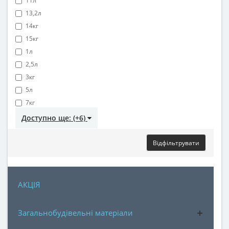
11л
13,2л
14кг
15кг
1л
2,5л
3кг
5л
7кг
Доступно ще: (+6)
Відфільтрувати
АКЦІЯ
Загальнобудівельні матеріали