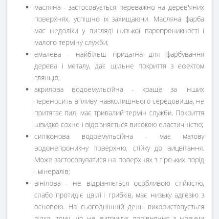
масляна - застосовується переважно на дерев'яних
поверхнях, успішно їх захищаючи. Масляна фарба
має недоліки у вигляді низької паропроникності і
малого терміну служби;
емалева - найбільш придатна для фарбування
дерева і металу, дає щільне покриття з ефектом
глянцю;
акрилова водоемульсійна - краще за інших
переносить впливу навколишнього середовища, не
притягає пил, має тривалий термін служби. Покриття
швидко сохне і відрізняється високою еластичністю;
силіконова водоемульсійна - має матову
водонепроникну поверхню, стійку до вицвітання.
Може застосовуватися на поверхнях з гірських порід
і мінералів;
вінілова - не відрізняється особливою стійкістю,
слабо протидіє цвілі і грибків, має низьку адгезію з
основою. На сьогоднішній день використовується
рідко, тому що не витримує порівняння з новими