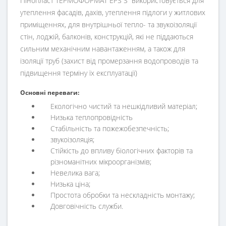
Пінопласт ТЕРМОФОРМАТ EPS S використовується для
утеплення фасадів, дахів, утеплення підлоги у житлових
приміщеннях, для внутрішньої тепло- та звукоізоляції
стін, лоджій, балконів, конструкцій, які не піддаються
сильним механічним навантаженням, а також для
ізоляції труб (захист від промерзання водопроводів та
підвищення терміну їх експлуатації)
Основні переваги:
Екологічно чистий та нешкідливий матеріал;
Низька теплопровідність
Стабільність та пожежобезпечність;
звукоізоляція;
Стійкість до впливу біологічних факторів та
різноманітних мікроорганізмів;
Невелика вага;
Низька ціна;
Простота обробки та нескладність монтажу;
Довговічність служби.