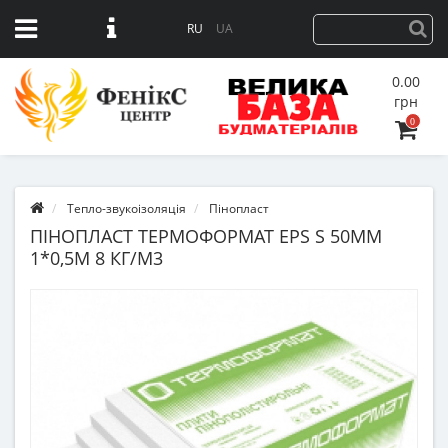
RU
UA
0.00
грн
0
Тепло-звукоізоляція
Пінопласт
ПІНОПЛАСТ ТЕРМОФОРМАТ EPS S 50ММ
1*0,5М 8 КГ/М3