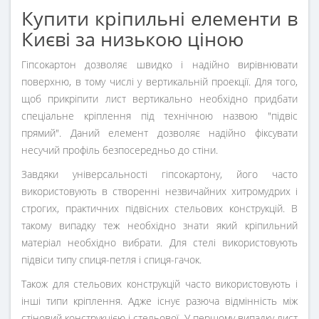
Купити кріпильні елементи в
Києві за низькою ціною
Гіпсокартон дозволяє швидко і надійно вирівнювати
поверхню, в тому числі у вертикальній проекції. Для того,
щоб прикріпити лист вертикально необхідно придбати
спеціальне кріплення під технічною назвою "підвіс
прямий". Даний елемент дозволяє надійно фіксувати
несучий профіль безпосередньо до стіни.
Завдяки універсальності гіпсокартону, його часто
використовують в створенні незвичайних хитромудрих і
строгих, практичних підвісних стельових конструкцій. В
такому випадку теж необхідно знати який кріпильний
матеріал необхідно вибрати. Для стелі використовують
підвіси типу спиця-петля і спиця-гачок.
Також для стельових конструкцій часто використовують і
інші типи кріплення. Адже існує разюча відмінність між
стіновий конструкцією і стельової. У першому випадку лист