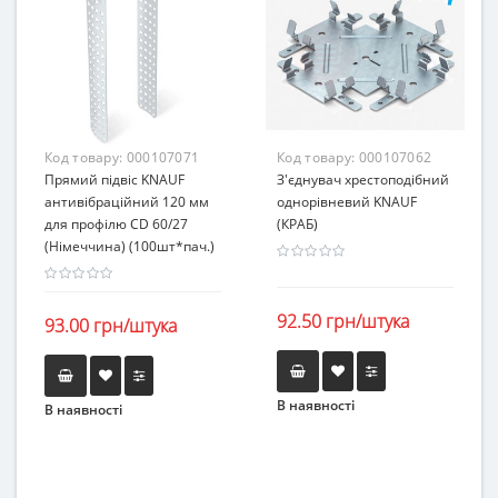
Код товару:
000107071
Код товару:
000107062
Прямий підвіс KNAUF
З'єднувач хрестоподібний
антивібраційний 120 мм
однорівневий KNAUF
для профілю CD 60/27
(КРАБ)
(Німеччина) (100шт*пач.)
92.50 грн/штука
93.00 грн/штука
В наявності
В наявності