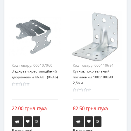
Код товару:
000107060
Код товару:
000110684
З'єднувач хрестоподібний
Кутник покрівельний
дворівневий KNAUF (КРАБ)
посилений 100х100х90
2,5мм
22.00 грн/штука
82.50 грн/штука
В наявності
В наявності