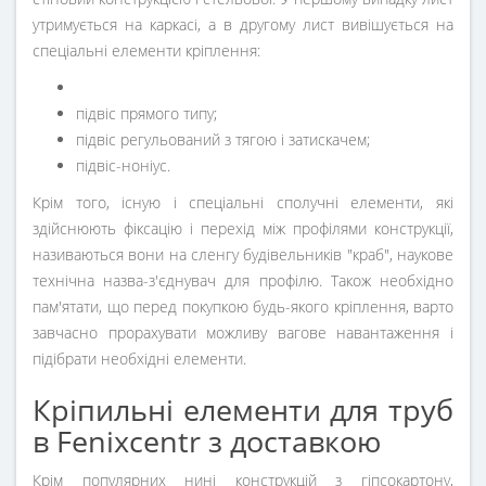
утримується на каркасі, а в другому лист вивішується на
спеціальні елементи кріплення:
підвіс прямого типу;
підвіс регульований з тягою і затискачем;
підвіс-ноніус.
Крім того, існую і спеціальні сполучні елементи, які
здійснюють фіксацію і перехід між профілями конструкції,
називаються вони на сленгу будівельників "краб", наукове
технічна назва-з'єднувач для профілю. Також необхідно
пам'ятати, що перед покупкою будь-якого кріплення, варто
завчасно прорахувати можливу вагове навантаження і
підібрати необхідні елементи.
Кріпильні елементи для труб
в Fenixcentr з доставкою
Крім популярних нині конструкцій з гіпсокартону,