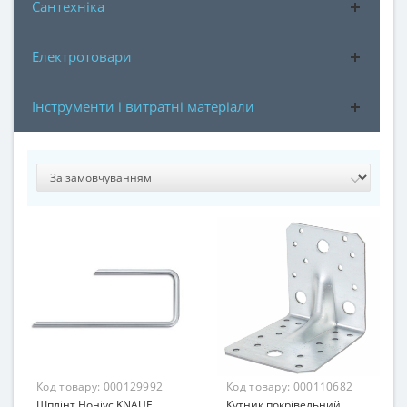
Сантехніка
Електротовари
Інструменти і витратні матеріали
Код товару:
000129992
Код товару:
000110682
Шплінт Ноніус KNAUF
Кутник покрівельний