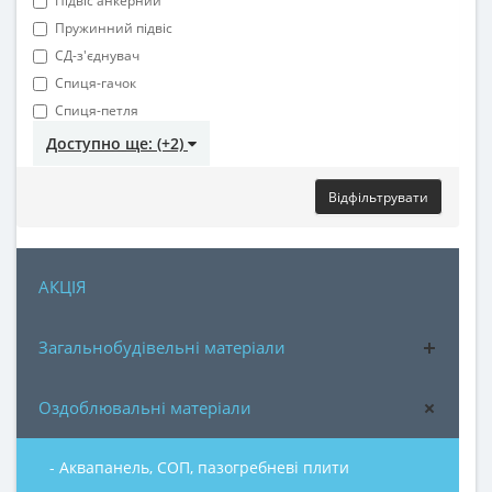
Підвіс анкерний
Пружинний підвіс
СД-з'єднувач
Спиця-гачок
Спиця-петля
Доступно ще: (+2)
Відфільтрувати
АКЦІЯ
Загальнобудівельні матеріали
Оздоблювальні матеріали
- Аквапанель, СОП, пазогребневі плити