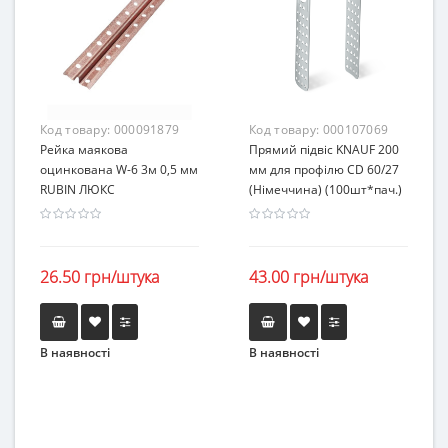
Код товару:
000091879
Код товару:
000107069
Рейка маякова
Прямий підвіс KNAUF 200
оцинкована W-6 3м 0,5 мм
мм для профілю CD 60/27
RUBIN ЛЮКС
(Німеччина) (100шт*пач.)
26.50 грн/штука
43.00 грн/штука
В наявності
В наявності