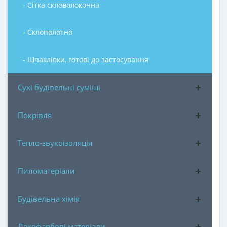
- Сітка скловолоконна
- Склополотно
- Шпаклівки, готові до застосування
Сухі будівельні суміші
Покрівля
Тепло-звукоізоляція
Пиломатеріали
Будівельна хімія
Лакофарбові матеріали