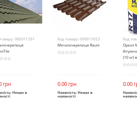
 товару:
000011261
Код товару:
000011653
Код то
алочерепиця
Металочерепиця Rauni
Ореол 
nTile
бітумно
(10 кг) 
0 грн
0.00 грн
0.00 г
ність:
Немає в
Наявність:
Немає в
Наявніс
вності
наявності
наявнос
Закінчився
Закінчився
Зак