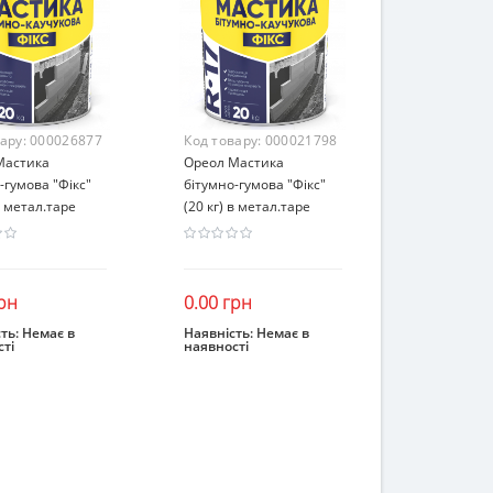
вару:
000026877
Код товару:
000021798
Мастика
Ореол Мастика
-гумова "Фікс"
бітумно-гумова "Фікс"
в метал.таре
(20 кг) в метал.таре
рн
0.00 грн
ть:
Немає в
Наявність:
Немає в
ті
наявності
інчився
Закінчився