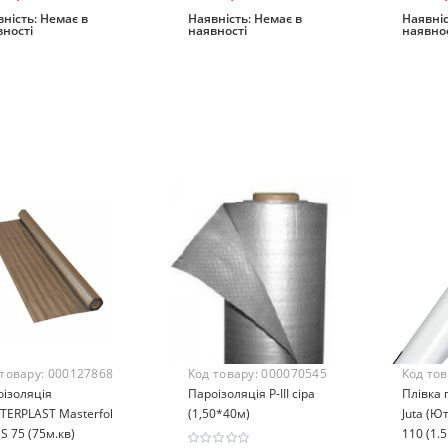
ність:
Немає в
Наявність:
Немає в
Наявніс
вності
наявності
наявнос
Закінчився
Закінчився
Зак
 товару:
000127868
Код товару:
000070545
Код то
ізоляція
Пароізоляція Р-III сіра
Плівка 
TERPLAST Masterfol
(1,50*40м)
Juta (Ю
 S 75 (75м.кв)
110 (1.