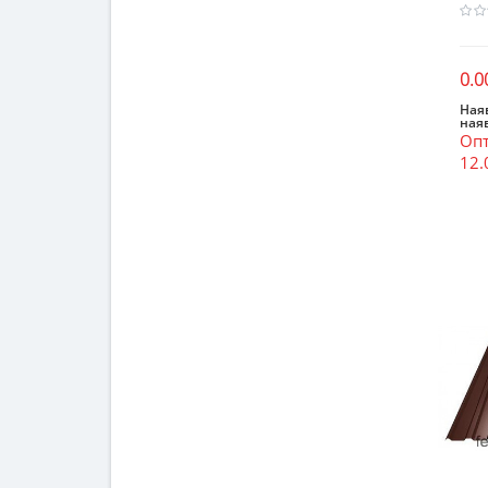
0.0
Наяв
ная
Опт
12.