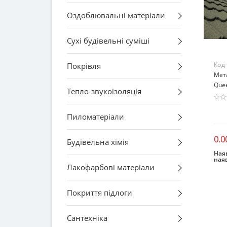
Оздоблювальні матеріали
Сухі будівельні суміші
Код
Покрівля
Мет
Quee
Тепло-звукоізоляція
Пиломатеріали
0.0
Будівельна хімія
Наяв
ная
Лакофарбові матеріали
Покриття підлоги
Сантехніка