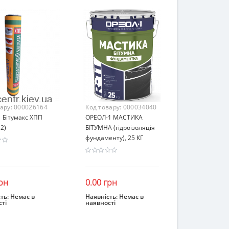
вару:
000026164
Код товару:
000034040
 Бітумакс ХПП
ОРЕОЛ-1 МАСТИКА
2)
БІТУМНА (гідроізоляція
фундаменту), 25 КГ
рн
0.00 грн
ть:
Немає в
Наявність:
Немає в
ті
наявності
інчився
Закінчився