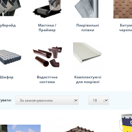
уберойд
Мастика /
Покрівельні
Битум
Праймер
плівки
череп
Шифер
Водостічна
Комплектуючі
система
для покрівлі
увати: