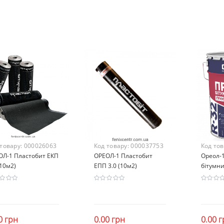
 товару:
000026063
Код товару:
000037753
Код то
ОЛ-1 Пластобит ЕКП
ОРЕОЛ-1 Пластобит
Ореол-
(10м2)
ЕПП 3.0 (10м2)
бітумни
0 грн
0.00 грн
0.00 г