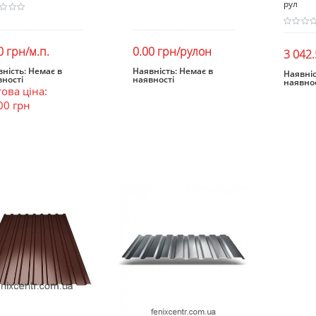
рул
0 грн/м.п.
0.00 грн/рулон
3 042
ність:
Немає в
Наявність:
Немає в
Наявніс
вності
наявності
Закінчився
Закінчився
наявнос
Зак
ова ціна:
00 грн