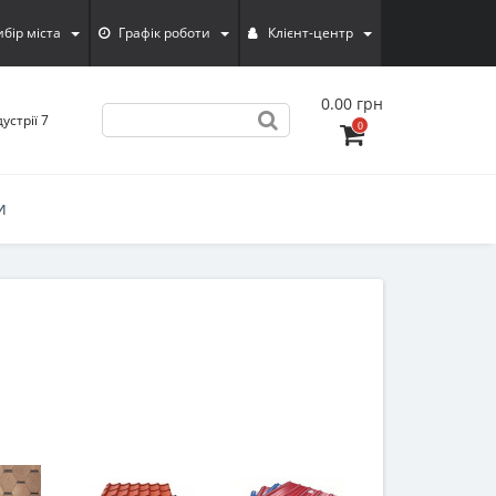
ибiр мiста
Графік роботи
Клієнт-центр
0.00 грн
устрії 7
0
И