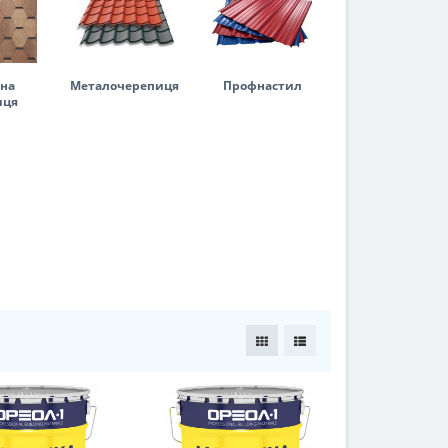
на
Металочерепиця
Профнастил
иця