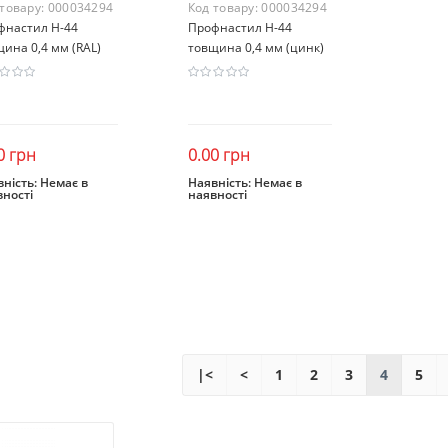
 товару:
000034294
Код товару:
000034294
фнастил H-44
Профнастил H-44
ина 0,4 мм (RAL)
товщина 0,4 мм (цинк)
0 грн
0.00 грн
ність:
Немає в
Наявність:
Немає в
вності
наявності
Закінчився
Закінчився
|<
<
1
2
3
4
5