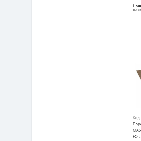
Наяв
ная
Код
Паро
MAS
FOIL