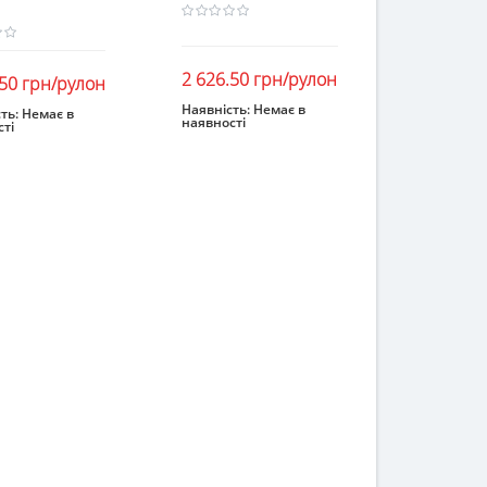
2 626.50 грн/рулон
.50 грн/рулон
Наявність:
Немає в
ть:
Немає в
наявності
ті
Закінчився
інчився