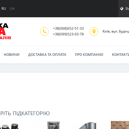
В
RU
UA
+38(068)652-51-33
Київ, вул. Будінд
‎+38(099)523-03-78
НОВИНИ
ДОСТАВКА ТА ОПЛАТА
ПРО КОМПАНІЮ
КОНТАКТ
РІТЬ ПІДКАТЕГОРІЮ