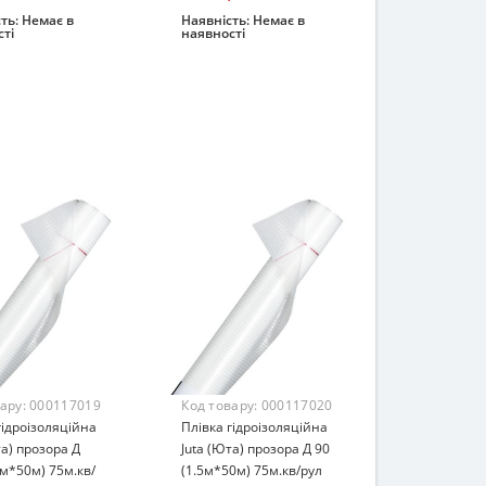
ть:
Немає в
Наявність:
Немає в
ті
наявності
інчився
Закінчився
вару:
000117019
Код товару:
000117020
гідроізоляційна
Плівка гідроізоляційна
та) прозора Д
Juta (Юта) прозора Д 90
5м*50м) 75м.кв/
(1.5м*50м) 75м.кв/рул