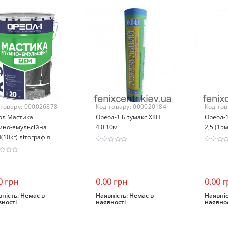
 товару:
000026878
Код товару:
000020184
Код то
ол Мастика
Ореол-1 Бітумакс ХКП
Ореол-1
умно-емульсійна
4.0 10м
2,5 (15м
(10кг) літографія
0 грн
0.00 грн
0.00 г
ність:
Немає в
Наявність:
Немає в
Наявніс
вності
наявності
наявнос
Закінчився
Закінчився
Зак