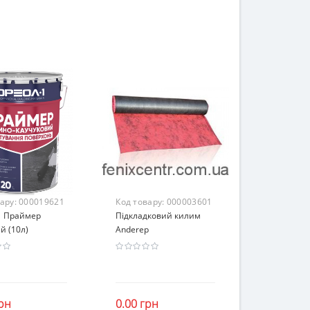
вару:
000019621
Код товару:
000003601
1 Праймер
Підкладковий килим
й (10л)
Anderep
рн
0.00 грн