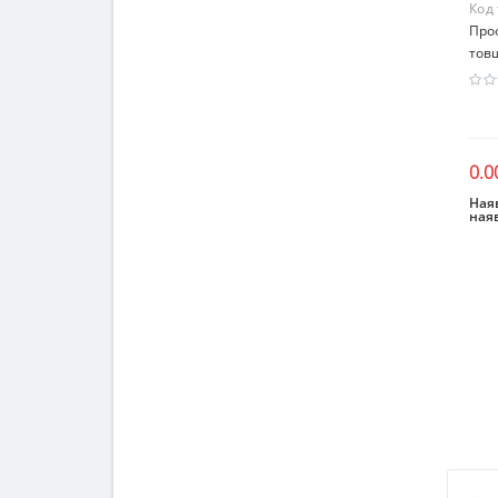
Код
Про
товщ
0.0
Наяв
ная