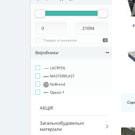
Р
Товари зі знижкою
0
Виробники
LACRYSIL
MASTERPLAST
NoBrend
Ореол-1
Сорт
АКЦІЯ
Загальнобудівельні
матеріали