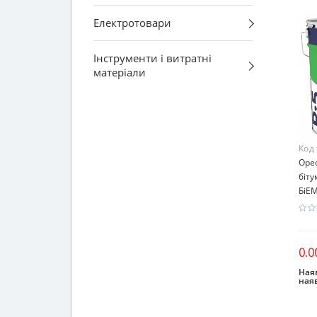
Електротовари
Інструменти і витратні
матеріали
Код
Оре
біт
БіЕМ
0.0
Наяв
ная