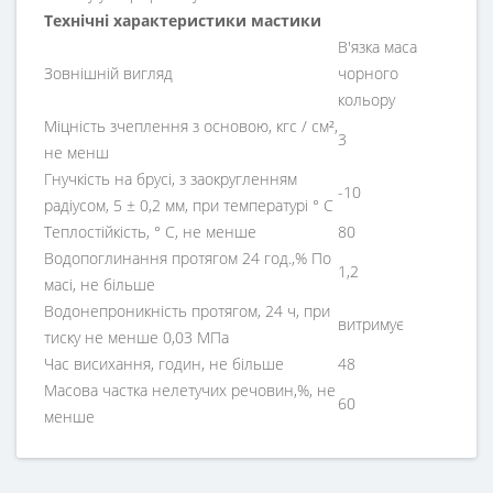
Технічні характеристики мастики
В'язка маса
Зовнішній вигляд
чорного
кольору
Міцність зчеплення з основою, кгс / см²,
3
не менш
Гнучкість на брусі, з заокругленням
-10
радіусом, 5 ± 0,2 мм, при температурі ° С
Теплостійкість, ° С, не менше
80
Водопоглинання протягом 24 год.,% По
1,2
масі, не більше
Водонепроникність протягом, 24 ч, при
витримує
тиску не менше 0,03 МПа
Час висихання, годин, не більше
48
Масова частка нелетучих речовин,%, не
60
менше