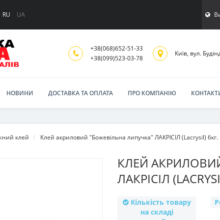
В
RU
UA
+38(068)652-51-33
Київ, вул. Будінд
‎+38(099)523-03-78
НОВИНИ
ДОСТАВКА ТА ОПЛАТА
ПРО КОМПАНІЮ
КОНТАКТ
жний клей
Клей акриловий "Божевільна липучка" ЛАКРІСІЛ (Lacrysil) 6кг.
КЛЕЙ АКРИЛОВИЙ
ЛАКРІСІЛ (LACRYSI
Кількість товару
Р
на складі