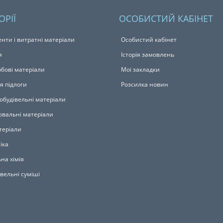
ОРІЇ
ОСОБИСТИЙ КАБІНЕТ
енти і витратні матеріали
Особистий кабінет
я
Історія замовлень
бові матеріали
Мої закладки
я підлоги
Розсилка новин
обудівельні матеріали
вальні матеріали
теріали
іка
на хімія
івельні суміші