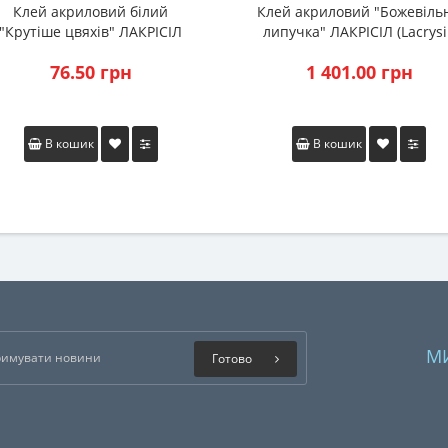
Клей акриловий білий
Клей акриловий "Божевіль
"Крутіше цвяхів" ЛАКРІСІЛ
липучка" ЛАКРІСІЛ (Lacrysi
(Lacrysil) 280мл.
12кг.
76.50 грн
1 401.00 грн
В кошик
В кошик
М
Готово