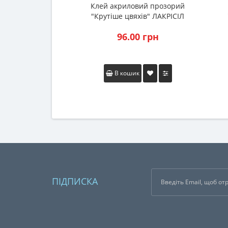
Клей акриловий прозорий
"Крутіше цвяхів" ЛАКРІСІЛ
(Lacrysil) 280мл.
96.00 грн
В кошик
ПІДПИСКА