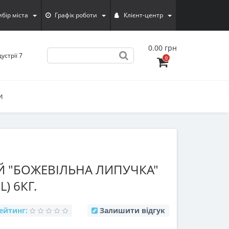
ибiр мiста
Графік роботи
Клієнт-центр
0.00 грн
устрії 7
0
И
 "БОЖЕВІЛЬНА ЛИПУЧКА"
L) 6КГ.
ейтинг:
Залишити відгук