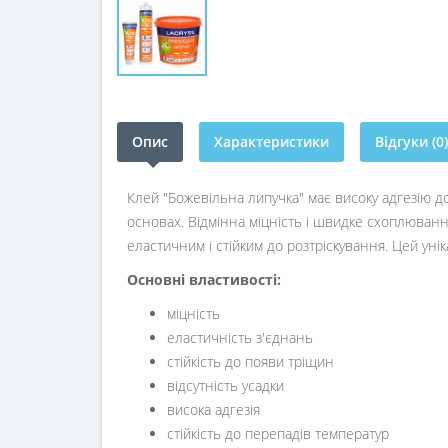
Опис
Характеристики
Відгуки (0)
Клей "Божевільна липучка" має високу адгезію д
основах. Відмінна міцність і швидке схоплюван
еластичним і стійким до розтріскування. Цей унік
Основні властивості:
міцність
еластичність з'єднань
стійкість до появи тріщин
відсутність усадки
висока адгезія
стійкість до перепадів температур