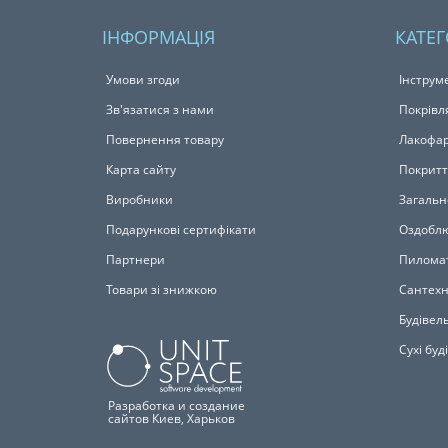
ІНФОРМАЦІЯ
КАТЕГ
Умови згоди
Інструм
Зв'язатися з нами
Покрівл
Повернення товару
Лакофар
Карта сайту
Покритт
Виробники
Загальн
Подарункові сертифікати
Оздоблю
Партнери
Пилома
Товари зі знижкою
Сантехн
Будівель
Сухі буд
Разработка и создание
сайтов Киев, Харьков