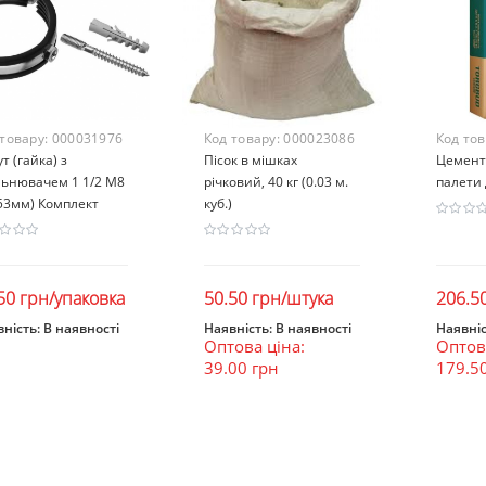
 товару:
000031976
Код товару:
000023086
Код то
т (гайка) з
Пісок в мішках
Цемент 
льнювачем 1 1/2 М8
річковий, 40 кг (0.03 м.
палети 
53мм) Комплект
куб.)
50 грн/упаковка
50.50 грн/штука
206.5
ність:
В наявності
Наявність:
В наявності
Наявніс
Оптова ціна:
Оптова
В кошик
В кошик
В к
39.00 грн
179.5