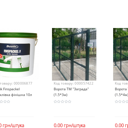
 товару:
000006877
Код товару:
000057422
Код то
ik Finspackel
Ворота ТМ "Заграда"
Ворота 
клівка фінішна 10л
(1.5*3м)
(1.5*4м
0 грн/штука
0.00 грн/штука
0.00 