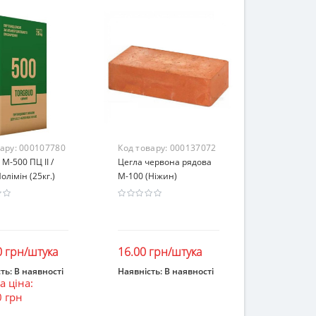
вару:
000107780
Код товару:
000137072
М-500 ПЦ IІ /
Цегла червона рядова
олімін (25кг.)
М-100 (Ніжин)
0 грн/штука
16.00 грн/штука
ть:
В наявності
Наявність:
В наявності
 ціна:
ошик
В кошик
0 грн