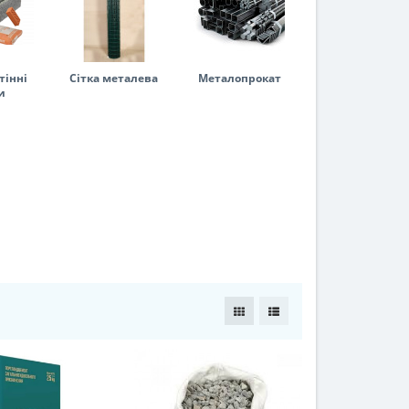
тінні
Сітка металева
Металопрокат
и