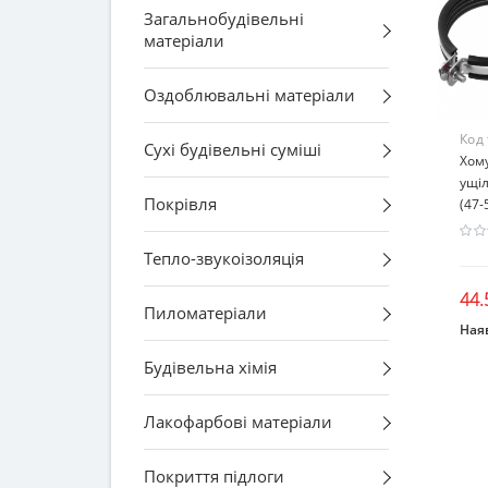
Загальнобудівельні
матеріали
Оздоблювальні матеріали
Код
Сухі будівельні суміші
Хому
ущі
Покрівля
(47-
Тепло-звукоізоляція
44.
Пиломатеріали
Наяв
Будівельна хімія
Лакофарбові матеріали
Покриття підлоги