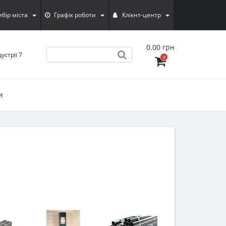
ибiр мiста
Графік роботи
Клієнт-центр
0.00 грн
устрії 7
0
И