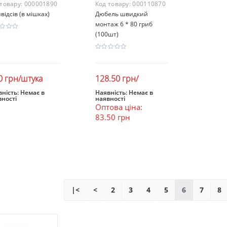
 товару:
000001890
Код товару:
000110870
відсів (в мішках)
Дюбель швидкий
монтаж 6 * 80 гриб
(100шт)
0 грн/штука
128.50 грн/
упаковка
ність:
Немає в
Наявність:
Немає в
вності
наявності
Закінчився
Закінчився
Оптова ціна:
83.50 грн
|<
<
2
3
4
5
6
7
8