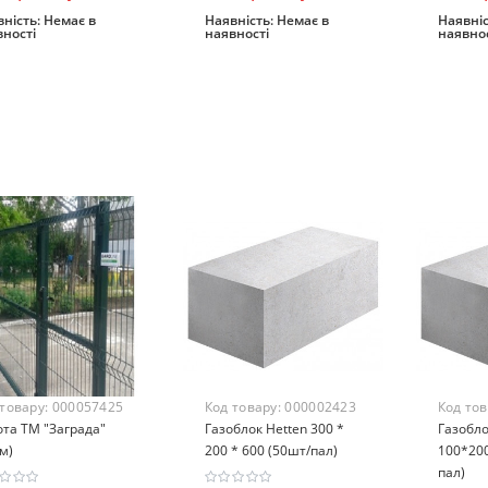
ність:
Немає в
Наявність:
Немає в
Наявніс
вності
наявності
наявнос
Закінчився
Закінчився
Зак
 товару:
000057425
Код товару:
000002423
Код то
та ТМ "Заграда"
Газоблок Hetten 300 *
Газобло
м)
200 * 600 (50шт/пал)
100*200
пал)