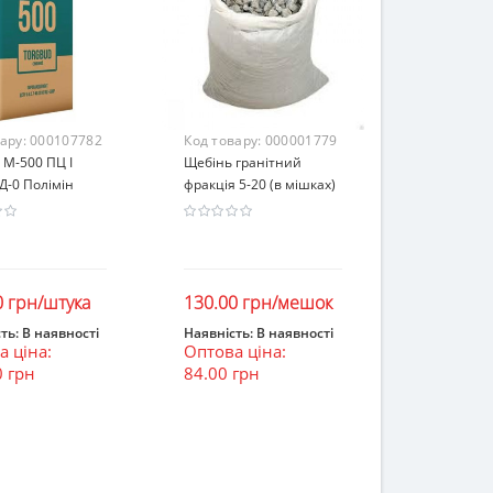
вару:
000107782
Код товару:
000001779
М-500 ПЦ I
Щебінь гранітний
Д-0 Полімін
фракція 5-20 (в мішках)
0 грн/штука
130.00 грн/мешок
ть:
В наявності
Наявність:
В наявності
 ціна:
Оптова ціна:
ошик
В кошик
0 грн
84.00 грн