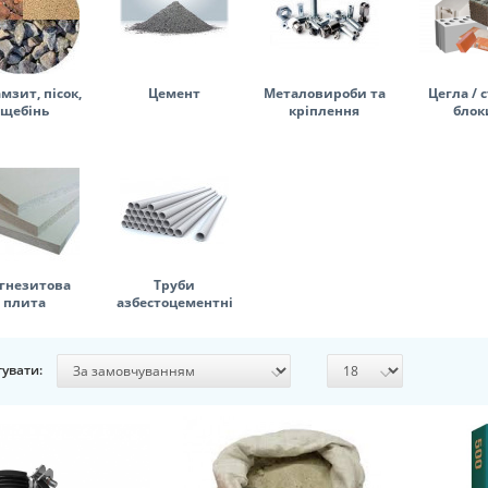
мзит, пісок,
Цемент
Металовироби та
Цегла / с
щебінь
кріплення
блок
гнезитова
Труби
плита
азбестоцементні
увати: