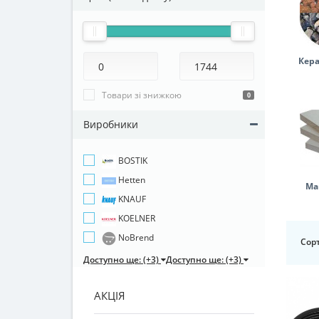
Кера
Товари зі знижкою
0
Виробники
BOSTIK
Hetten
Ма
KNAUF
KOELNER
NoBrend
Сорт
Доступно ще: (+3)
Доступно ще: (+3)
АКЦІЯ