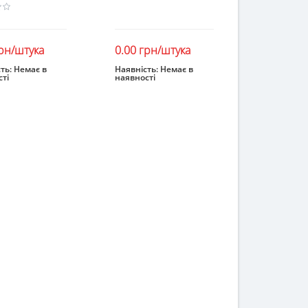
грн/штука
0.00 грн/штука
ть:
Немає в
Наявність:
Немає в
ті
наявності
інчився
Закінчився