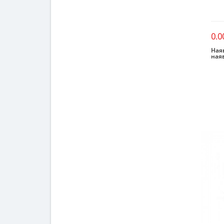
0.0
Наяв
ная