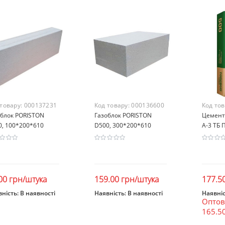
 товару:
000137231
Код товару:
000136600
Код то
облок PORISTON
Газоблок PORISTON
Цемент 
0, 100*200*610
D500, 300*200*610
А-3 ТБ П
00 грн/штука
159.00 грн/штука
177.5
ність:
В наявності
Наявність:
В наявності
Наявніс
Оптова
В кошик
В кошик
В к
165.5