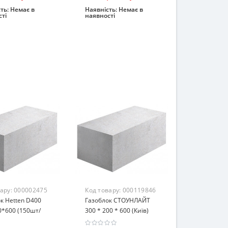
ть:
Немає в
Наявність:
Немає в
ті
наявності
інчився
Закінчився
вару:
000002475
Код товару:
000119846
к Hetten D400
Газоблок СТОУНЛАЙТ
*600 (150шт/
300 * 200 * 600 (Київ)