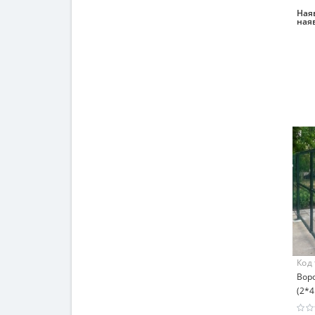
Наяв
ная
Код
Воро
(2*4