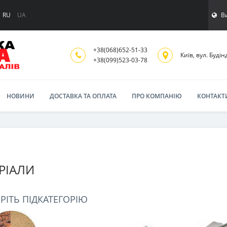
В
RU
UA
+38(068)652-51-33
Київ, вул. Будінд
‎+38(099)523-03-78
НОВИНИ
ДОСТАВКА ТА ОПЛАТА
ПРО КОМПАНІЮ
КОНТАКТ
РІАЛИ
РІТЬ ПІДКАТЕГОРІЮ