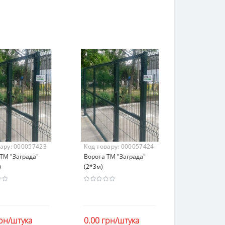
вару:
000057423
Код товару:
000057424
ТМ "Заграда"
Ворота ТМ "Заграда"
)
(2*3м)
грн/штука
0.00 грн/штука