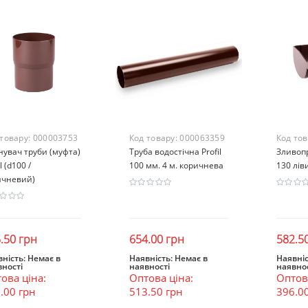
 товару:
000003753
Код товару:
000063359
Код то
нувач труби (муфта)
Труба водостічна Profil
Зливопр
l (d100 /
100 мм. 4 м. коричнева
130 лі
ичневий)
.50 грн
654.00 грн
582.5
ність:
Немає в
Наявність:
Немає в
Наявніс
вності
наявності
наявнос
Закінчився
Закінчився
Зак
ова ціна:
Оптова ціна:
Оптова
.00 грн
513.50 грн
396.0