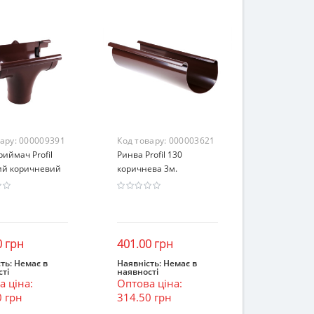
вару:
000009391
Код товару:
000003621
иймач Profil
Ринва Profil 130
вий коричневий
коричнева 3м.
0 грн
401.00 грн
ть:
Немає в
Наявність:
Немає в
ті
наявності
інчився
Закінчився
 ціна:
Оптова ціна:
0 грн
314.50 грн