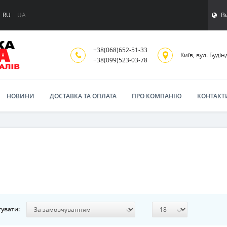
В
RU
UA
+38(068)652-51-33
Київ, вул. Будінд
‎+38(099)523-03-78
НОВИНИ
ДОСТАВКА ТА ОПЛАТА
ПРО КОМПАНІЮ
КОНТАКТ
увати: