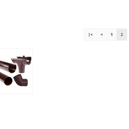
|<
<
1
2