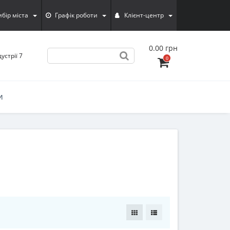
ибiр мiста
Графік роботи
Клієнт-центр
0.00 грн
устрії 7
0
И