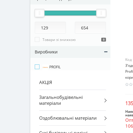
Товари зі знижкою
0
Виробники
Код
З'єд
PROFIL
Profi
кор
АКЦІЯ
Загальнобудівельні
135
матеріали
Наяв
ная
Оздоблювальні матеріали
Опт
106
Сухі будівельні суміші