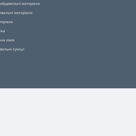
обудівельні матеріали
вальні матеріали
теріали
іка
на хімія
івельні суміші