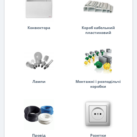
Конвектора
Короб кабельний
пластиковий
Лампи
Монтажні і розподільчі
коробки
Провід
Розетки