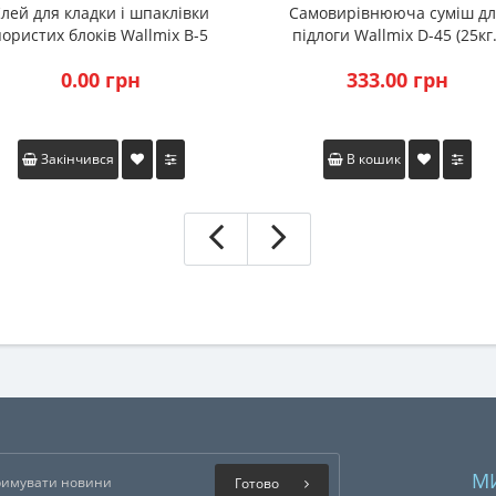
лей для кладки і шпаклівки
Самовирівнююча суміш д
пористих блоків Wallmix В-5
підлоги Wallmix D-45 (25кг.
(25кг.)
0.00 грн
333.00 грн
Закінчився
В кошик
М
Готово