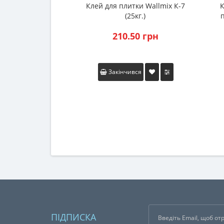
Клей для плитки Wallmix К-7
К
(25кг.)
210.50 грн
Закінчився
ПІДПИСКА