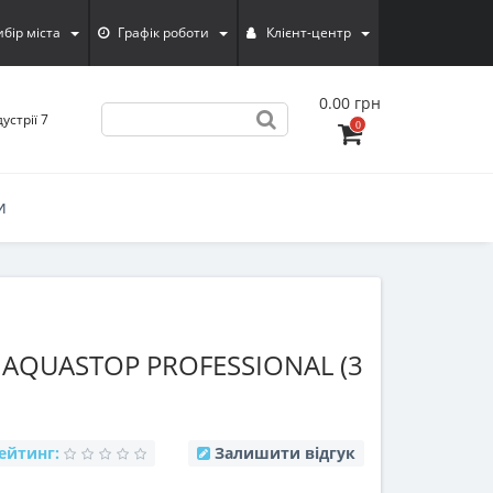
ибiр мiста
Графік роботи
Клієнт-центр
0.00 грн
устрії 7
0
И
AQUASTOP PROFESSIONAL (3
ейтинг:
Залишити відгук