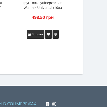
ля
Грунтовка універсальна
Стяжка для під
)
Wallmix Universal (10л.)
20 (2
498.50 грн
170.5
В кошик
В коши
И В СОЦМЕРЕЖАХ