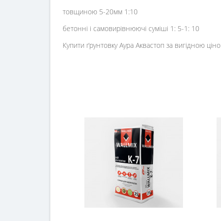
товщиною 5-20мм 1:10
бетонні і самовирівнюючі суміші 1: 5-1: 10
Купити ґрунтовку Аура Аквастоп за вигідною цін