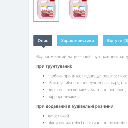
Опис
Характеристики
Відгуки (0)
Водорозчинний зміцнюючий грунт-концентрат дл
При грунтуванні:
глибоко проникає і підвищує вологостійкіс
збільшує міцність поверхневого шару, по
вирівнює поглинаючу здатність поверхні,
паропроникаюча.
При додаванні в будівельні розчини:
лугостійкий.
підвищує адгезію і пластичність розчинів