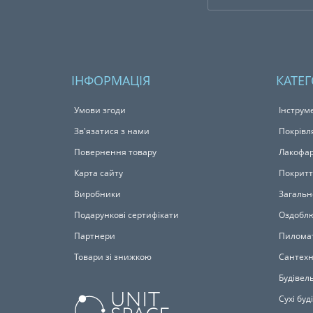
ІНФОРМАЦІЯ
КАТЕГ
Умови згоди
Інструм
Зв'язатися з нами
Покрівл
Повернення товару
Лакофар
Карта сайту
Покритт
Виробники
Загальн
Подарункові сертифікати
Оздоблю
Партнери
Пилома
Товари зі знижкою
Сантехн
Будівель
Сухі буд