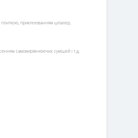
ю плиткою, приклеюванням шпалер,
несенням самовирівнюючих сумішей і т.д.