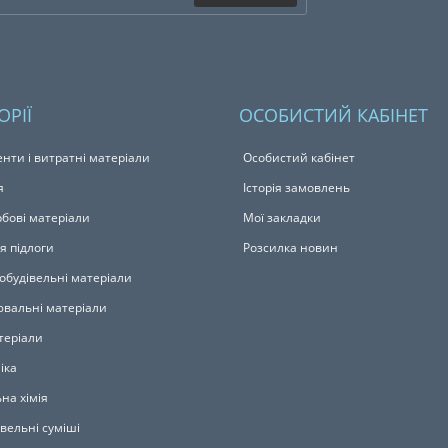
ОРІЇ
ОСОБИСТИЙ КАБІНЕТ
енти і витратні матеріали
Особистий кабінет
я
Історія замовлень
бові матеріали
Мої закладки
я підлоги
Розсилка новин
обудівельні матеріали
вальні матеріали
теріали
іка
на хімія
івельні суміші