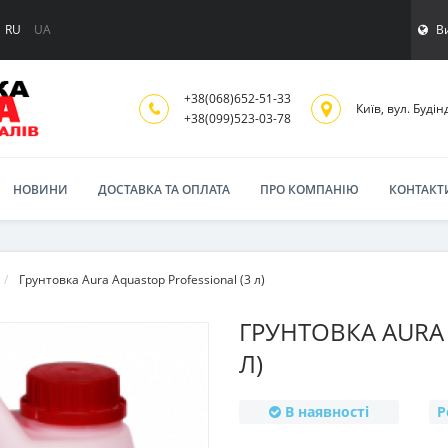
В
RU
UA
+38(068)652-51-33
Київ, вул. Будінд
‎+38(099)523-03-78
НОВИНИ
ДОСТАВКА ТА ОПЛАТА
ПРО КОМПАНІЮ
КОНТАКТ
Грунтовка Aura Aquastop Professional (3 л)
ГРУНТОВКА AURA 
Л)
В наявності
Р