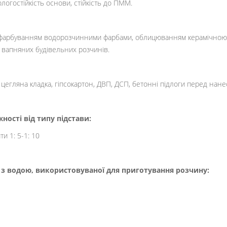
ологостійкість основи, стійкість до ПММ.
ед фарбуванням водорозчинними фарбами, облицюванням керамічно
 вапняних будівельних розчинів.
, цегляна кладка, гіпсокартон, ДВП, ДСП, бетонні підлоги перед на
ості від типу підстави:
ти 1: 5-1: 10
 з водою, використовуваної для приготування розчину: