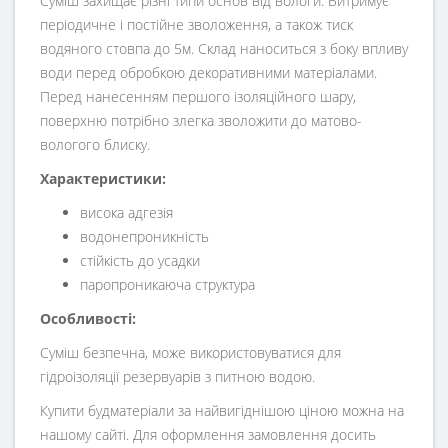
Суміш захищає різні типи основ від вологи. Витримує
періодичне і постійне зволоження, а також тиск
водяного стовпа до 5м. Склад наноситься з боку впливу
води перед обробкою декоративними матеріалами.
Перед нанесенням першого ізоляційного шару,
поверхню потрібно злегка зволожити до матово-
вологого блиску.
Характеристики:
висока адгезія
водонепроникність
стійкість до усадки
паропроникаюча структура
Особливості:
Суміш безпечна, може використовуватися для
гідроізоляції резервуарів з питною водою.
Купити будматеріали за найвигіднішою ціною можна на
нашому сайті. Для оформлення замовлення досить