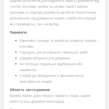
Водний антисептик для надійного захисту деревини від
гниття, плісняви, грибка та синяви. Засіб глибоко
проникає в структуру дерева та запобігає біологічному
руйнуванню, продовжуючи термін служби конструкцій
як у приміщенні, так і на вулиці.
Переваги:
Ефективно знищує та запобігає розвитку грибків і
плісняви
Підходить для внутрішніх і зовнішніх робіт
Швидко вбирається в деревину
Не погіршує подальше фарбування або
лакування
Стійкий до періодичного зволоження та
атмосферних опадів
Область застосування:
Крокви, балки, дахи, тераси, паркани, сходи, садові
меблі та інші дерев’яні конструкції.