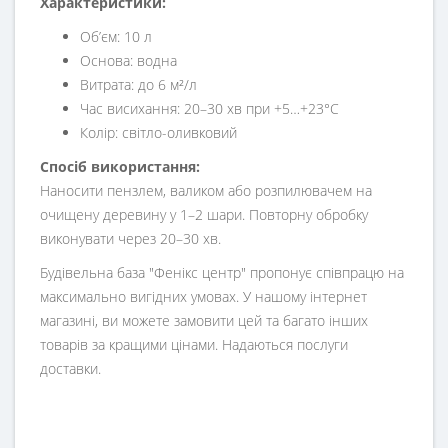
Характеристики:
Об’єм: 10 л
Основа: водна
Витрата: до 6 м²/л
Час висихання: 20–30 хв при +5…+23°C
Колір: світло-оливковий
Спосіб використання:
Наносити пензлем, валиком або розпилювачем на
очищену деревину у 1–2 шари. Повторну обробку
виконувати через 20–30 хв.
Будівельна база "Фенікс центр" пропонує співпрацю на
максимально вигідних умовах. У нашому інтернет
магазині, ви можете замовити цей та багато інших
товарів за кращими цінами. Надаються послуги
доставки.