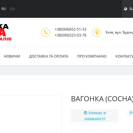
В
RU
UA
+38(068)652-51-33
Київ, вул. Будінд
‎+38(099)523-03-78
НОВИНИ
ДОСТАВКА ТА ОПЛАТА
ПРО КОМПАНІЮ
КОНТАКТ
ВАГОНКА (СОСНА
Немає в
Р
наявності