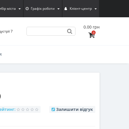
ибiр мiста
Графік роботи
Клієнт-центр
0.00 грн
устрії 7
0
И
)
ейтинг:
Залишити відгук