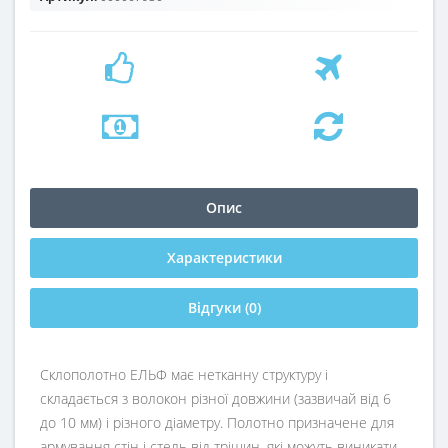
Опис
Характеристики
Відгуки (0)
Склополотно ЕЛЬФ має нетканну структуру і
складається з волокон різної довжини (зазвичай від 6
до 10 мм) і різного діаметру. Полотно призначене для
армування стін і стель від тріщин, які можуть виникати