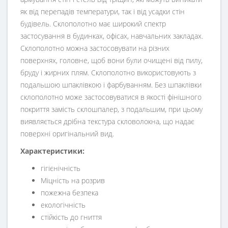
як від перепадів температури, так і від усадки стін
будівель. Склополотно має широкий спектр
застосування в будинках, офісах, навчальних закладах.
Склополотно можна застосовувати на різних
поверхнях, головне, щоб вони були очищені від пилу,
бруду і жирних плям. Склополотно використовують з
подальшою шпаклівкою і фарбуванням. Без шпаклівки
склополотно може застосовуватися в якості фінішного
покриття замість склошпалер, з подальшим, при цьому
виявляється дрібна текстура скловолокна, що надає
поверхні оригінальний вид.
Характеристики:
гігієнічність
Міцність на розрив
пожежна безпека
екологічність
стійкість до гниття