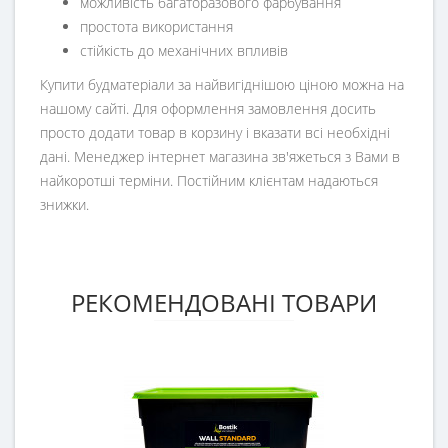
можливість багаторазового фарбування
простота використання
стійкість до механічних впливів
Купити будматеріали за найвигіднішою ціною можна на
нашому сайті. Для оформлення замовлення досить
просто додати товар в корзину і вказати всі необхідні
дані. Менеджер інтернет магазина зв'яжеться з Вами в
найкоротші терміни. Постійним клієнтам надаються
знижки.
РЕКОМЕНДОВАНІ ТОВАРИ