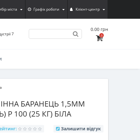
ибiр мiста
Графік роботи
Клієнт-центр
0.00 грн
устрії 7
0
И
а
ІННА БАРАНЕЦЬ 1,5ММ
) Р 100 (25 КГ) БІЛА
ейтинг:
Залишити відгук