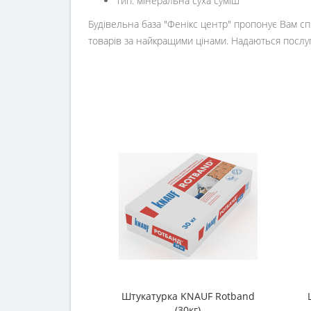
Тип: мінеральна суха суміш
Будівельна база "Фенікс центр" пропонує Вам сп
товарів за найкращими цінами. Надаються послуг
Штукатурка KNAUF Rotband
(30кг)