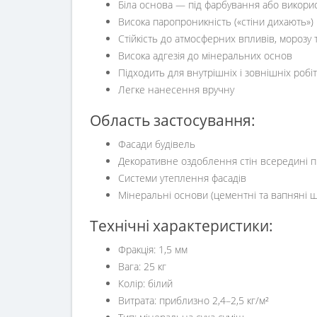
Біла основа — під фарбування або викори
Висока паропроникність («стіни дихають»)
Стійкість до атмосферних впливів, морозу 
Висока адгезія до мінеральних основ
Підходить для внутрішніх і зовнішніх робіт
Легке нанесення вручну
Область застосування:
Фасади будівель
Декоративне оздоблення стін всередині 
Системи утеплення фасадів
Мінеральні основи (цементні та вапняні ш
Технічні характеристики:
Фракція: 1,5 мм
Вага: 25 кг
Колір: білий
Витрата: приблизно 2,4–2,5 кг/м²