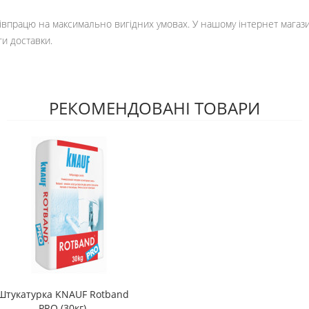
івпрацю на максимально вигідних умовах. У нашому інтернет магази
и доставки.
РЕКОМЕНДОВАНІ ТОВАРИ
Штукатурка KNAUF Rotband
PRO (30кг)