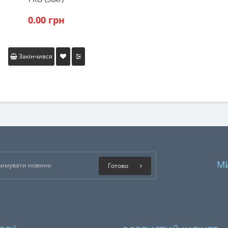
0.00 грн
Закінчився
М
Готово