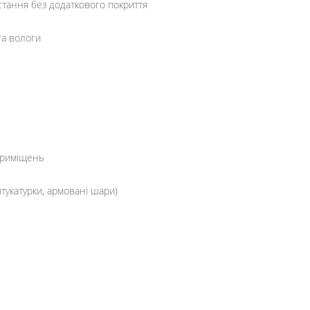
стання без додаткового покриття
та вологи
приміщень
тукатурки, армовані шари)