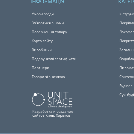
ІНФОРМАЦІЯ
КАТЕГ
Умови згоди
Інструм
Зв'язатися з нами
Покрівл
Повернення товару
Лакофар
Карта сайту
Покритт
Виробники
Загальн
Подарункові сертифікати
Оздоблю
Партнери
Пилома
Товари зі знижкою
Сантехн
Будівель
Сухі буд
Разработка и создание
сайтов Киев, Харьков