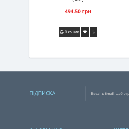
494.50 грн
В кошик
ПІДПИСКА