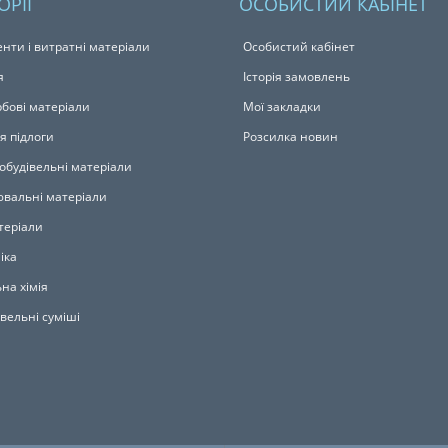
ОРІЇ
ОСОБИСТИЙ КАБІНЕТ
енти і витратні матеріали
Особистий кабінет
я
Історія замовлень
бові матеріали
Мої закладки
я підлоги
Розсилка новин
обудівельні матеріали
вальні матеріали
теріали
іка
на хімія
івельні суміші