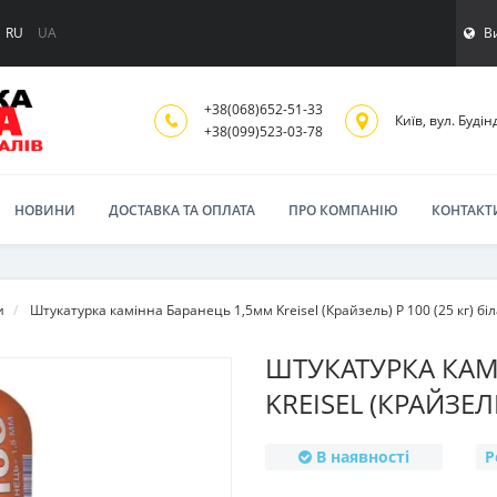
В
RU
UA
+38(068)652-51-33
Київ, вул. Будінд
‎+38(099)523-03-78
НОВИНИ
ДОСТАВКА ТА ОПЛАТА
ПРО КОМПАНІЮ
КОНТАКТ
и
Штукатурка камінна Баранець 1,5мм Kreisel (Крайзель) Р 100 (25 кг) біл
ШТУКАТУРКА КАМ
KREISEL (КРАЙЗЕЛЬ
В наявності
Р