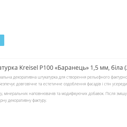
рка Kreisel P100 «Баранець» 1,5 мм, біла (2
ральна декоративна штукатурка для створення рельєфного фактурног
абезпечує довговічне та естетичне оздоблення фасадів і стін усеред
ту, мінеральних наповнювачів та модифікуючих добавок. Після змішу
рну декоративну фактуру.