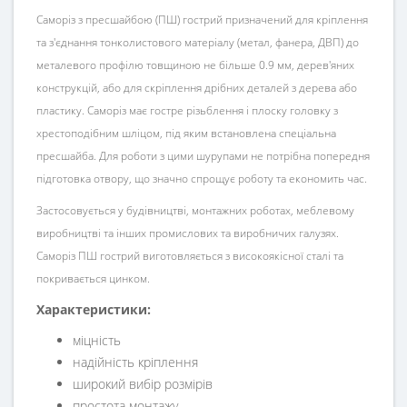
Саморіз з пресшайбою (ПШ) гострий призначений для кріплення
та з'єднання тонколистового матеріалу (метал, фанера, ДВП) до
металевого профілю товщиною не більше 0.9 мм, дерев'яних
конструкцій, або для скріплення дрібних деталей з дерева або
пластику. Саморіз має гостре різьблення і плоску головку з
хрестоподібним шліцом, під яким встановлена ​​спеціальна
пресшайба. Для роботи з цими шурупами не потрібна попередня
підготовка отвору, що значно спрощує роботу та економить час.
Застосовується у будівництві, монтажних роботах, меблевому
виробництві та інших промислових та виробничих галузях.
Саморіз ПШ гострий виготовляється з високоякісної сталі та
покривається цинком.
Характеристики:
міцність
надійність кріплення
широкий вибір розмірів
простота монтажу