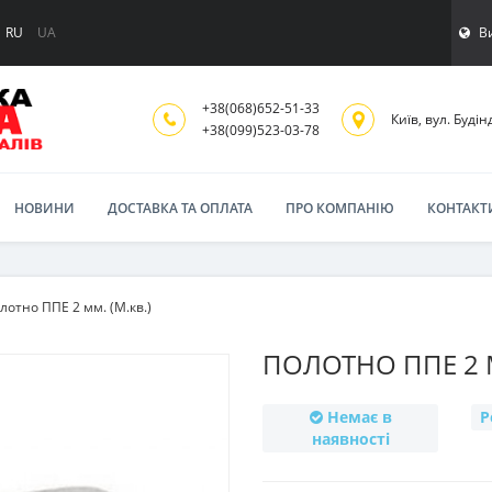
В
RU
UA
+38(068)652-51-33
Київ, вул. Будінд
‎+38(099)523-03-78
НОВИНИ
ДОСТАВКА ТА ОПЛАТА
ПРО КОМПАНІЮ
КОНТАКТ
лотно ППЕ 2 мм. (М.кв.)
ПОЛОТНО ППЕ 2 М
Немає в
Р
наявності