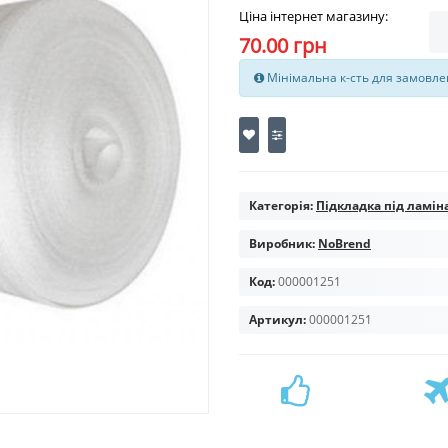
Ціна інтернет магазину:
70.00 грн
Мінімальна к-сть для замовлен
Категорія:
Підкладка під ламін
Виробник:
NoBrend
Код:
000001251
Артикул:
000001251