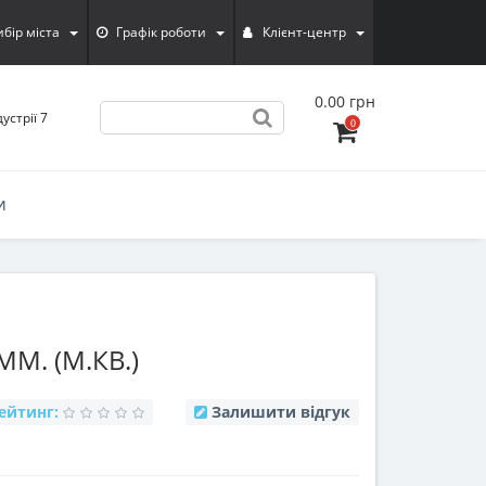
ибiр мiста
Графік роботи
Клієнт-центр
0.00 грн
устрії 7
0
И
М. (М.КВ.)
ейтинг:
Залишити відгук