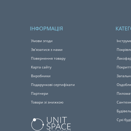
ІНФОРМАЦІЯ
КАТЕГ
Умови згоди
Інструм
Зв'язатися з нами
Покрівл
Повернення товару
Лакофар
Карта сайту
Покритт
Виробники
Загальн
Подарункові сертифікати
Оздоблю
Партнери
Пилома
Товари зі знижкою
Сантехн
Будівель
Сухі буд