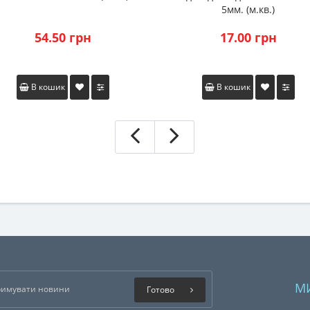
5мм. (м.кв.)
54.50 грн
17.00 грн
В кошик
В кошик
М
Готово