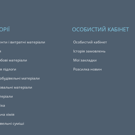
ОРІЇ
ОСОБИСТИЙ КАБІНЕТ
енти і витратні матеріали
Особистий кабінет
я
Історія замовлень
бові матеріали
Мої закладки
я підлоги
Розсилка новин
обудівельні матеріали
вальні матеріали
теріали
іка
на хімія
івельні суміші