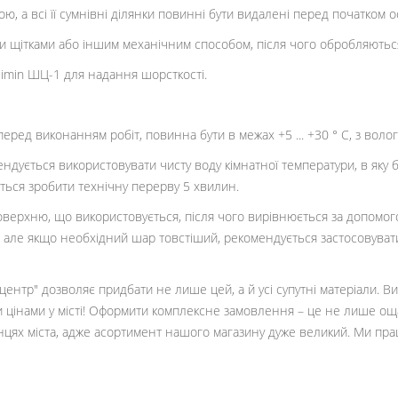
ю, а всі її сумнівні ділянки повинні бути видалені перед початком о
ми щітками або іншим механічним способом, після чого обробляютьс
limin ШЦ-1 для надання шорсткості.
еред виконанням робіт, повинна бути в межах +5 ... +30 ° С, з воло
ндується використовувати чисту воду кімнатної температури, в яку 
ться зробити технічну перерву 5 хвилин.
оверхню, що використовується, після чого вирівнюється за допомого
але якщо необхідний шар товстіший, рекомендується застосовувати
ентр" дозволяє придбати не лише цей, а й усі супутні матеріали. В
и цінами у місті! Оформити комплексне замовлення – це не лише ощ
кінцях міста, адже асортимент нашого магазину дуже великий. Ми п