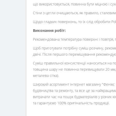
що використовується, повинна бути міцною і сухо
Стіни з цегли очищаються, як правило, сталеви
Щодо гладких поверхонь, то їх слід обробити Po
Виконання робіт:
Рекомендована температура поверхні і повітря, п
Щоб приготувати потрібну суміш розчину, рекоме
двічі. Після першого перемішування рекомендує
Суміш правильної консистенції наноситься на п
товщина шару не повинна перевищувати 20 мм, 
металева сітка).
Широкий асортимент інтернет магазину "Фенікс ц
будівництва та ремонту, та все це за найкращим
витрачати час на пошук будматеріалів у різних 
та гарантуємо 100% оригінальність продукції.