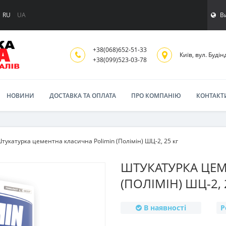
В
RU
UA
+38(068)652-51-33
Київ, вул. Будінд
‎+38(099)523-03-78
НОВИНИ
ДОСТАВКА ТА ОПЛАТА
ПРО КОМПАНІЮ
КОНТАКТ
тукатурка цементна класична Polimin (Полімін) ШЦ-2, 25 кг
ШТУКАТУРКА ЦЕМ
(ПОЛІМІН) ШЦ-2, 
В наявності
Р