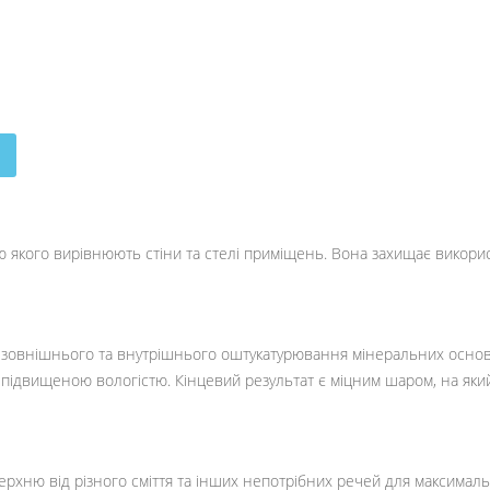
ю якого вирівнюють стіни та стелі приміщень. Вона захищає використ
 зовнішнього та внутрішнього оштукатурювання мінеральних основ 
з підвищеною вологістю. Кінцевий результат є міцним шаром, на яки
ерхню від різного сміття та інших непотрібних речей для максималь