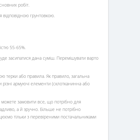
сновних робіт.
я відповідною грунтовкою.
гістю 55-65%.
буде засипатися дана суміш. Перемішувати варто
ю терки або правила. Як правило, загальна
 різні армуючі елементи (склотканинна або
и можете замовити все, що потрібно для
адливо, а й зручно. Більше не потрібно
рацюємо тільки з перевіреними постачальниками