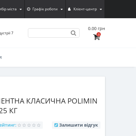
ибiр мiста
Графік роботи
Клієнт-центр
0.00 грн
устрії 7
0
И
ЕНТНА КЛАСИЧНА POLIMIN
25 КГ
ейтинг:
Залишити відгук