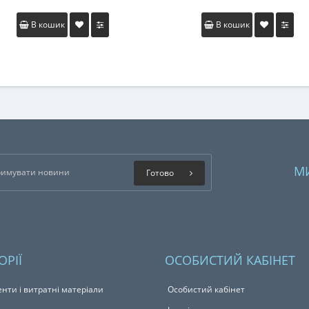
В кошик
В кошик
М
Готово
ОРІЇ
ОСОБИСТИЙ КАБІНЕТ
енти і витратні матеріали
Особистий кабінет