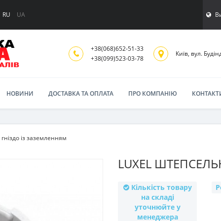
В
RU
UA
+38(068)652-51-33
Київ, вул. Будінд
‎+38(099)523-03-78
НОВИНИ
ДОСТАВКА ТА ОПЛАТА
ПРО КОМПАНІЮ
КОНТАКТ
гніздо із заземленням
LUXEL ШТЕПСЕЛЬ
Кількість товару
Р
на складі
уточнюйте у
менеджера