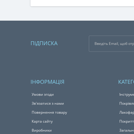
ПІДПИСКА
ІНФОРМАЦІЯ
КАТЕГ
Умови згоди
Інструм
Зв'язатися з нами
Покрівл
Повернення товару
Лакофар
Карта сайту
Покритт
Виробники
Загальн