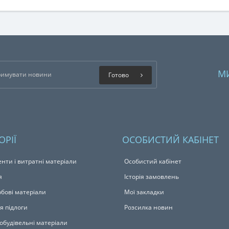
М
Готово
ОРІЇ
ОСОБИСТИЙ КАБІНЕТ
енти і витратні матеріали
Особистий кабінет
я
Історія замовлень
бові матеріали
Мої закладки
я підлоги
Розсилка новин
обудівельні матеріали