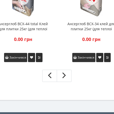
Ансерглоб ВСХ-44 total Клей
Ансерглоб ВСХ-34 клей дл
для плитки 25кг (для теплої
плитки 25кг (для теплої
підлоги, басейни, тераси)
підлоги, тераси, балкони)
0.00 грн
0.00 грн
Закінчився
Закінчився