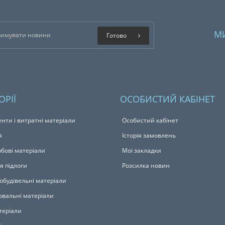
М
Готово
ОРІЇ
ОСОБИСТИЙ КАБІНЕТ
енти і витратні матеріали
Особистий кабінет
я
Історія замовлень
бові матеріали
Мої закладки
я підлоги
Розсилка новин
обудівельні матеріали
вальні матеріали
теріали