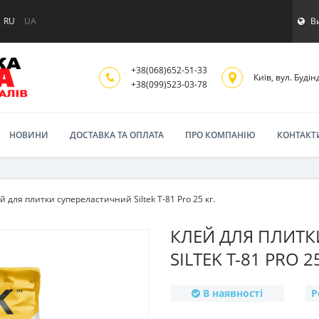
В
RU
UA
+38(068)652-51-33
Київ, вул. Будінд
‎+38(099)523-03-78
НОВИНИ
ДОСТАВКА ТА ОПЛАТА
ПРО КОМПАНІЮ
КОНТАКТ
й для плитки супереластичний Siltek T-81 Pro 25 кг.
КЛЕЙ ДЛЯ ПЛИТ
SILTEK T-81 PRO 25
В наявності
Р