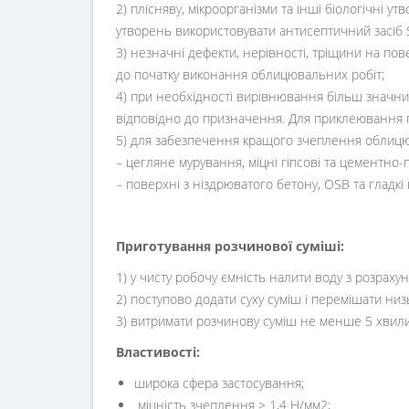
2) плісняву, мікроорганізми та інші біологічні 
утворень використовувати антисептичний засіб Si
3) незначні дефекти, нерівності, тріщини на пов
до початку виконання облицювальних робіт;
4) при необхідності вирівнювання більш значних 
відповідно до призначення. Для приклеювання 
5) для забезпечення кращого зчеплення облицюв
– цегляне мурування, міцні гіпсові та цементно-
– поверхні з ніздрюватого бетону, OSB та гладкі
Приготування розчинової суміші:
1) у чисту робочу ємність налити воду з розрахунку 
2) поступово додати суху суміш і перемішати ни
3) витримати розчинову суміш не менше 5 хвили
Властивості:
широка сфера застосування;
міцність зчеплення ≥ 1,4 Н/мм2;