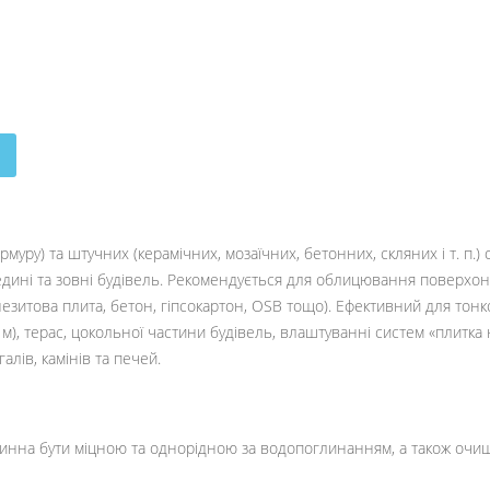
муру) та штучних (керамічних, мозаїчних, бетонних, скляних і т. п
едині та зовні будівель. Рекомендується для облицювання поверхо
езитова плита, бетон, гіпсокартон, OSB тощо). Ефективний для тон
), терас, цокольної частини будівель, влаштуванні систем «плитка н
лів, камінів та печей.
нна бути міцною та однорідною за водопоглинанням, а також очищен