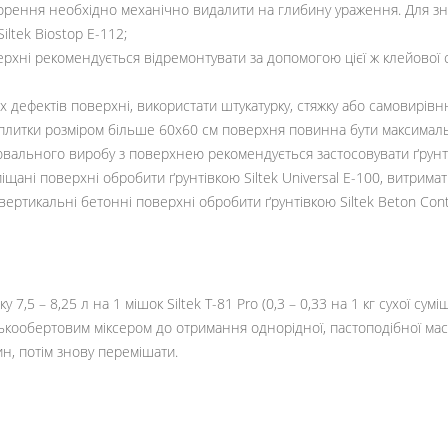
утворення необхідно механічно видалити на глибину ураження. Для зн
ltek Biostop Е-112;
ерхні рекомендується відремонтувати за допомогою цієї ж клейової су
дефектів поверхні, використати штукатурку, стяжку або самовирівнюв
плитки розміром більше 60х60 см поверхня повинна бути максимал
ального виробу з поверхнею рекомендується застосовувати ґрунтів
піщані поверхні обробити ґрунтівкою Siltek Universal E-100, витрим
 вертикальні бетонні поверхні обробити ґрунтівкою Siltek Beton Сo
7,5 – 8,25 л на 1 мішок Siltek T-81 Pro (0,3 – 0,33 на 1 кг сухої суміш
зькообертовим міксером до отримання однорідної, пастоподібної мас
н, потім знову перемішати.