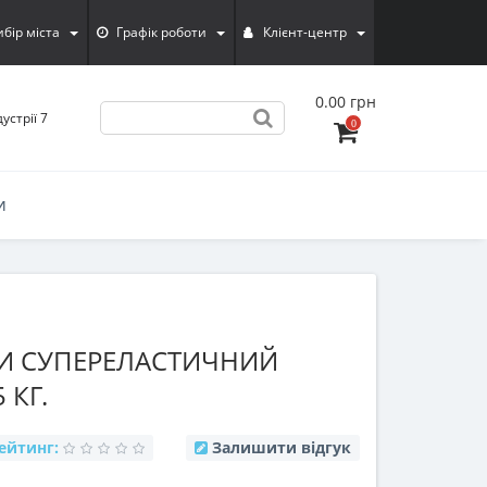
ибiр мiста
Графік роботи
Клієнт-центр
0.00 грн
устрії 7
0
И
КИ СУПЕРЕЛАСТИЧНИЙ
 КГ.
ейтинг:
Залишити відгук