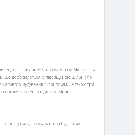
.) облицювальних виробів розміром не більше ніж
нь, що деформуються, з підвищеною щільністю
кошарового мурування склоблоками, а також при
а плитку» та «тепла підлога». Може
ою від пилу, бруду, мастил і будь-яких