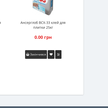
я
Ансерглоб ВСХ-33 клей для
Клей для пли
плитки 25кг
superfi
0.00 грн
0.00
Закінчився
Закінчив