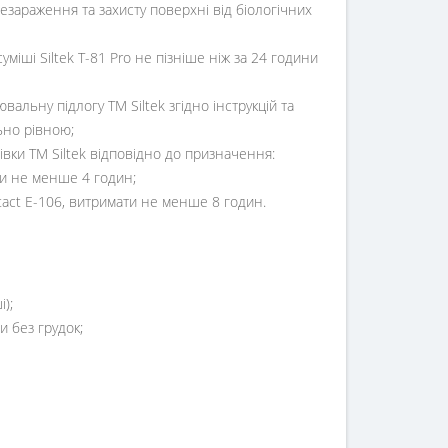
езараження та захисту поверхні від біологічних
міші Siltek T-81 Pro не пізніше ніж за 24 години
альну підлогу TM Siltek згідно інструкцій та
ьно рівною;
ки ТМ Siltek відповідно до призначення:
ати не менше 4 годин;
ntact Е-106, витримати не менше 8 годин.
і);
и без грудок;