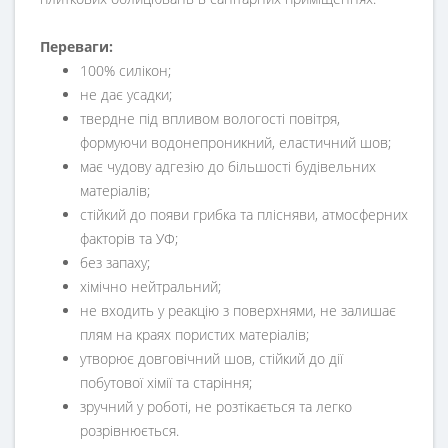
Переваги:
100% силікон;
не дає усадки;
твердне під впливом вологості повітря,
формуючи водонепроникний, еластичний шов;
має чудову адгезію до більшості будівельних
матеріалів;
стійкий до появи грибка та плісняви, атмосферних
факторів та УФ;
без запаху;
хімічно нейтральний;
не входить у реакцію з поверхнями, не залишає
плям на краях пористих матеріалів;
утворює довговічний шов, стійкий до дії
побутової хімії та старіння;
зручний у роботі, не розтікається та легко
розрівнюється.