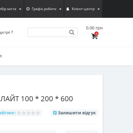
ибiр мiста
Графік роботи
Клієнт-центр
0.00 грн
устрії 7
0
И
АЙТ 100 * 200 * 600
ейтинг:
Залишити відгук