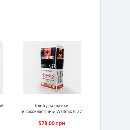
ий
Клей для плитки
Газоблок СТО
вісокоеластічній Wallmix К-27
200 * 60
(25кг.)
578.00 грн
0.00