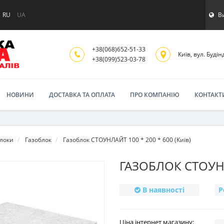
В
RU
UA
+38(068)652-51-33
Київ, вул. Будінд
‎+38(099)523-03-78
НОВИНИ
ДОСТАВКА ТА ОПЛАТА
ПРО КОМПАНІЮ
КОНТАКТ
блоки
Газоблок
Газоблок СТОУНЛАЙТ 100 * 200 * 600 (Київ)
ГАЗОБЛОК СТОУНЛ
В наявності
Р
Ціна інтернет магазину: