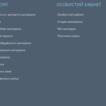
ОРІЇ
ОСОБИСТИЙ КАБІНЕТ
енти і витратні матеріали
Особистий кабінет
я
Історія замовлень
бові матеріали
Мої закладки
я підлоги
Розсилка новин
обудівельні матеріали
вальні матеріали
теріали
іка
на хімія
івельні суміші