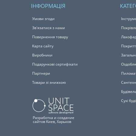
ІНФОРМАЦІЯ
КАТЕГ
Умови згоди
Інструм
Зв'язатися з нами
Покрівл
Повернення товару
Лакофар
Карта сайту
Покритт
Виробники
Загальн
Подарункові сертифікати
Оздоблю
Партнери
Пилома
Товари зі знижкою
Сантехн
Будівель
Сухі буд
Разработка и создание
сайтов Киев, Харьков