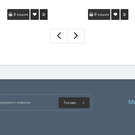
В кошик
В кошик
М
Готово