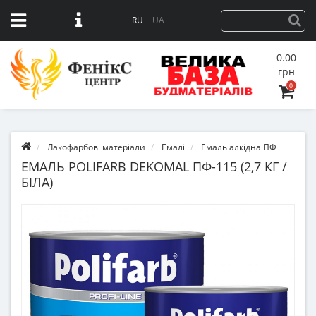
RU
UA
0.00
грн
0
Лакофарбові матеріали
Емалі
Емаль алкідна ПФ
ЕМАЛЬ POLIFARB DEKOMAL ПФ-115 (2,7 КГ /
БІЛА)